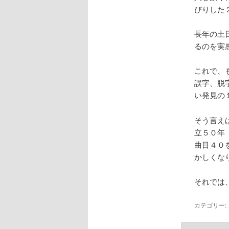
びりした
長年の土
るのを実
これで、
誤字、脱
い発見の
そう言え
立５０年
曲目４０
かしくな
それでは
カテゴリー: