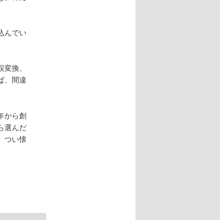
込んでい
誤変換、
ば、間違
年から創
ら選んだ
、つい懐