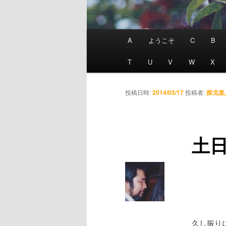
メインメニュー
A
ようこそ
C
B
T
U
V
W
X
投稿日時:
2014/03/17
投稿者:
探戈楽
土
久し振り