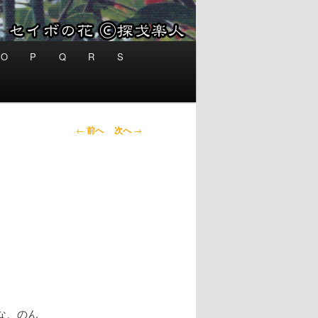
O
P
Q
R
S
投稿ナビゲー
←
前へ
次へ
→
ション
な、のん