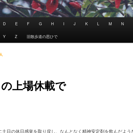
D
E
F
G
H
I
J
K
L
M
N
Y
Z
旧散歩道の思ひで
人
日の上場休載で
に土日の休日感覚を取り戻し、なんとなく精神安定剤を飲んだよう