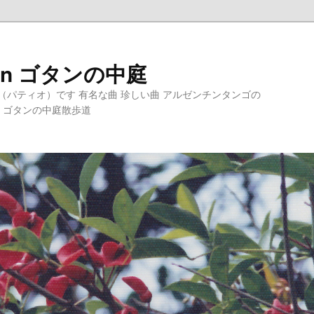
Gotán ゴタンの中庭
パティオ）です 有名な曲 珍しい曲 アルゼンチンタンゴの
 ゴタンの中庭散歩道