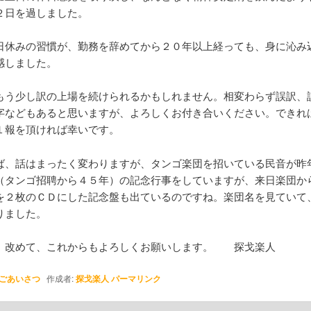
２日を過しました。
日休みの習慣が、勤務を辞めてから２０年以上経っても、身に沁み
感しました。
もう少し訳の上場を続けられるかもしれません。相変わらず誤訳、
字などもあると思いますが、よろしくお付き合いください。できれ
１報を頂ければ幸いです。
ば、話はまったく変わりますが、タンゴ楽団を招いている民音が昨
（タンゴ招聘から４５年）の記念行事をしていますが、来日楽団か
を２枚のＣＤにした記念盤も出ているのですね。楽団名を見ていて
りました。
、改めて、これからもよろしくお願いします。 探戈楽人
ごあいさつ
作成者:
探戈楽人
パーマリンク