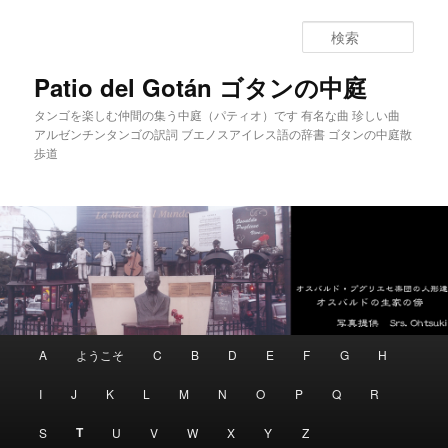
メインコンテンツへ移動
サブコンテンツへ移動
検
索
Patio del Gotán ゴタンの中庭
タンゴを楽しむ仲間の集う中庭（パティオ）です 有名な曲 珍しい曲
アルゼンチンタンゴの訳詞 ブエノスアイレス語の辞書 ゴタンの中庭散
歩道
メインメニュー
A
ようこそ
C
B
D
E
F
G
H
I
J
K
L
M
N
O
P
Q
R
T
S
U
V
W
X
Y
Z