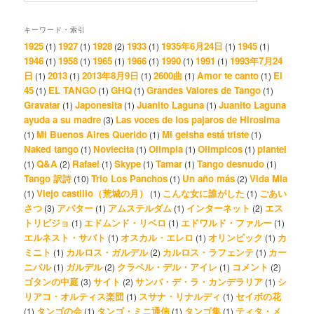
キーワード・索引
1925
1927
1928
1933
1935年6月24日
1945
(1)
(1)
(2)
(1)
(1)
(1)
1946
1958
1965
1966
1990
1991
1993年7月24
(1)
(1)
(1)
(1)
(1)
(1)
日
2013
2013年8月9日
2600曲
Amor te canto
El
(1)
(1)
(1)
(1)
(1)
45
EL TANGO
GHQ
Grandes Valores de Tango
(1)
(1)
(1)
(1)
Gravatar
Japonesita
Juanito Laguna
Juanito Laguna
(1)
(1)
(1)
ayuda a su madre
Las voces de los pajaros de Hirosima
(3)
Mi Buenos Aires Querido
Mi geisha está triste
(1)
(1)
(1)
Naked tango
Noviecita
Olimpia
Olimpicos
plantel
(1)
(1)
(1)
(1)
Q&A
Rafael
Skype
Tamar
Tango desnudo
(1)
(2)
(1)
(1)
(1)
(1)
Tango 訳詩
Trio Los Panchos
Un año más
Vida Mia
(10)
(1)
(2)
Viejo castillo（荒城の月）
こんな女に誰がした
ごあい
(1)
(1)
(1)
さつ
アバター
アムステルダム
インターネット
エス
(3)
(1)
(1)
(2)
トリビジョ
エドムンド・リベロ
エドワルド・ファルー
(1)
(1)
(1)
エルネスト・サバト
オスカル・エレロ
オリンピック
カ
(1)
(1)
(1)
ミニト
カルロス・ガルデル
カルロス・ラフェンテ
カー
(1)
(2)
(1)
ニバル
ガルデル
クラベル・デル・アイレ
コメント
(1)
(2)
(1)
(2)
ゴタンの中庭
サイト
サンバ・デ・ラ・カンデラリア
シ
(3)
(2)
(1)
リアコ・オルティス楽団
スサナ・リナルディ
セイボの花
(1)
(1)
タンゴの会
タンゴ・ミニ通信
タンゴ集
ティタ・メ
(1)
(1)
(1)
(1)