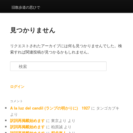
旧散歩道の思ひで
見つかりません
リクエストされたアーカイブには何も見つかりませんでした。検
索すれば関連投稿が見つかるかもしれません。
検索
ログイン
コメント
A la luz del candil (ランプの明かりに) 1927
に
タンゴカブキ
より
訳詞再掲載始めます
に
東京より
より
訳詞再掲載始めます
に
柏原誠
より
訳詞再掲載始めます
に
探戈楽人
より