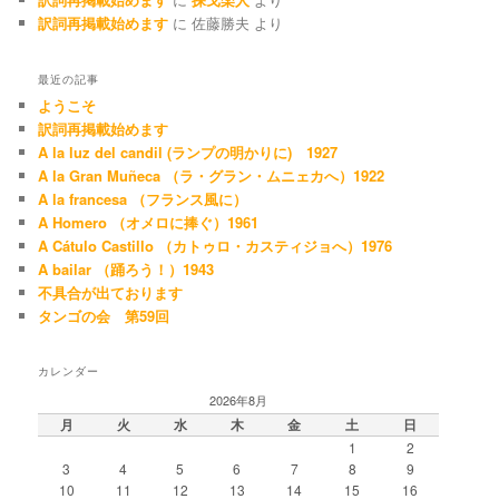
訳詞再掲載始めます
に
佐藤勝夫
より
最近の記事
ようこそ
訳詞再掲載始めます
A la luz del candil (ランプの明かりに) 1927
A la Gran Muñeca （ラ・グラン・ムニェカへ）1922
A la francesa （フランス風に）
A Homero （オメロに捧ぐ）1961
A Cátulo Castillo （カトゥロ・カスティジョへ）1976
A bailar （踊ろう！）1943
不具合が出ております
タンゴの会 第59回
カレンダー
2026年8月
月
火
水
木
金
土
日
1
2
3
4
5
6
7
8
9
10
11
12
13
14
15
16