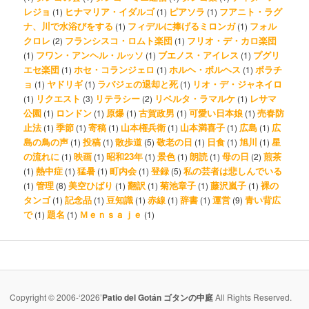
レジョ
ヒナマリア・イダルゴ
ピアソラ
フアニト・ラグ
(1)
(1)
(1)
ナ、川で水浴びをする
フィデルに捧げるミロンガ
フォル
(1)
(1)
クロレ
フランシスコ・ロムト楽団
フリオ・デ・カロ楽団
(2)
(1)
フワン・アンヘル・ルッソ
ブエノス・アイレス
プグリ
(1)
(1)
(1)
エセ楽団
ホセ・コランジェロ
ホルヘ・ボルヘス
ボラチ
(1)
(1)
(1)
ョ
ヤドリギ
ラバジェの退却と死
リオ・デ・ジャネイロ
(1)
(1)
(1)
リクエスト
リテラシー
リベルタ・ラマルケ
レサマ
(1)
(3)
(2)
(1)
公園
ロンドン
原爆
古賀政男
可愛い日本娘
売春防
(1)
(1)
(1)
(1)
(1)
止法
季節
寄稿
山本権兵衛
山本満喜子
広島
広
(1)
(1)
(1)
(1)
(1)
(1)
島の鳥の声
投稿
散歩道
敬老の日
日食
旭川
星
(1)
(1)
(5)
(1)
(1)
(1)
の流れに
映画
昭和23年
景色
朗読
母の日
煎茶
(1)
(1)
(1)
(1)
(1)
(2)
熱中症
猛暑
町内会
登録
私の芸者は悲しんでいる
(1)
(1)
(1)
(1)
(5)
管理
美空ひばり
翻訳
菊池章子
藤沢嵐子
裸の
(1)
(8)
(1)
(1)
(1)
(1)
タンゴ
記念品
豆知識
赤線
辞書
運営
青い背広
(1)
(1)
(1)
(1)
(1)
(9)
で
題名
Ｍｅｎｓａｊｅ
(1)
(1)
(1)
Copyright © 2006-‘2026’
Patio del Gotán ゴタンの中庭
All Rights Reserved.