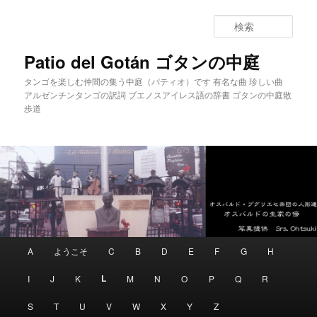
メ
サ
イ
ブ
検
ン
コ
索
コ
ン
Patio del Gotán ゴタンの中庭
ン
テ
タンゴを楽しむ仲間の集う中庭（パティオ）です 有名な曲 珍しい曲
テ
ン
アルゼンチンタンゴの訳詞 ブエノスアイレス語の辞書 ゴタンの中庭散
ン
ツ
歩道
ツ
へ
へ
移
移
動
動
メ
A
ようこそ
C
B
D
E
F
G
H
イ
ン
L
I
J
K
M
N
O
P
Q
R
メ
ニ
S
T
U
V
W
X
Y
Z