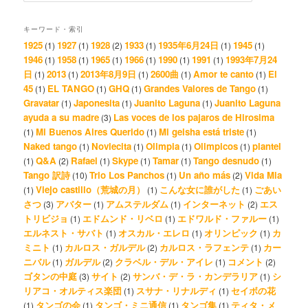
キーワード・索引
1925
1927
1928
1933
1935年6月24日
1945
(1)
(1)
(2)
(1)
(1)
(1)
1946
1958
1965
1966
1990
1991
1993年7月24
(1)
(1)
(1)
(1)
(1)
(1)
日
2013
2013年8月9日
2600曲
Amor te canto
El
(1)
(1)
(1)
(1)
(1)
45
EL TANGO
GHQ
Grandes Valores de Tango
(1)
(1)
(1)
(1)
Gravatar
Japonesita
Juanito Laguna
Juanito Laguna
(1)
(1)
(1)
ayuda a su madre
Las voces de los pajaros de Hirosima
(3)
Mi Buenos Aires Querido
Mi geisha está triste
(1)
(1)
(1)
Naked tango
Noviecita
Olimpia
Olimpicos
plantel
(1)
(1)
(1)
(1)
Q&A
Rafael
Skype
Tamar
Tango desnudo
(1)
(2)
(1)
(1)
(1)
(1)
Tango 訳詩
Trio Los Panchos
Un año más
Vida Mia
(10)
(1)
(2)
Viejo castillo（荒城の月）
こんな女に誰がした
ごあい
(1)
(1)
(1)
さつ
アバター
アムステルダム
インターネット
エス
(3)
(1)
(1)
(2)
トリビジョ
エドムンド・リベロ
エドワルド・ファルー
(1)
(1)
(1)
エルネスト・サバト
オスカル・エレロ
オリンピック
カ
(1)
(1)
(1)
ミニト
カルロス・ガルデル
カルロス・ラフェンテ
カー
(1)
(2)
(1)
ニバル
ガルデル
クラベル・デル・アイレ
コメント
(1)
(2)
(1)
(2)
ゴタンの中庭
サイト
サンバ・デ・ラ・カンデラリア
シ
(3)
(2)
(1)
リアコ・オルティス楽団
スサナ・リナルディ
セイボの花
(1)
(1)
タンゴの会
タンゴ・ミニ通信
タンゴ集
ティタ・メ
(1)
(1)
(1)
(1)