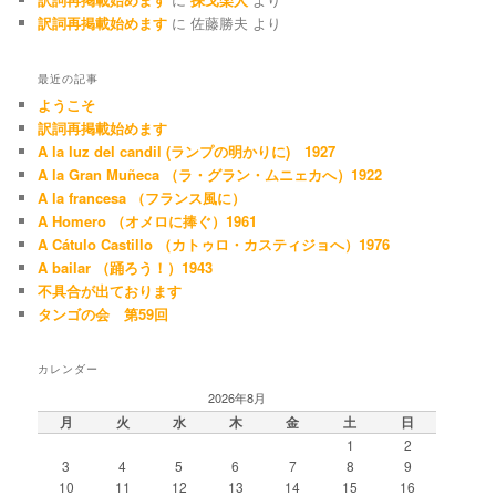
訳詞再掲載始めます
に
佐藤勝夫
より
最近の記事
ようこそ
訳詞再掲載始めます
A la luz del candil (ランプの明かりに) 1927
A la Gran Muñeca （ラ・グラン・ムニェカへ）1922
A la francesa （フランス風に）
A Homero （オメロに捧ぐ）1961
A Cátulo Castillo （カトゥロ・カスティジョへ）1976
A bailar （踊ろう！）1943
不具合が出ております
タンゴの会 第59回
カレンダー
2026年8月
月
火
水
木
金
土
日
1
2
3
4
5
6
7
8
9
10
11
12
13
14
15
16