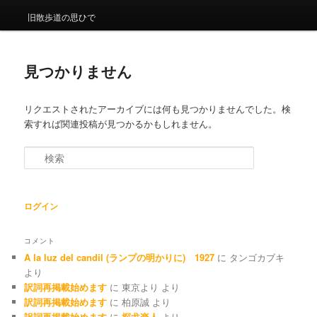
ュ
ー
旧散歩道の思ひで
見つかりません
リクエストされたアーカイブには何も見つかりませんでした。検
索すれば関連投稿が見つかるかもしれません。
検
索
ログイン
コメント
A la luz del candil (ランプの明かりに) 1927
に
タンゴカブキ
より
訳詞再掲載始めます
に
東京より
より
訳詞再掲載始めます
に
柏原誠
より
訳詞再掲載始めます
に
探戈楽人
より