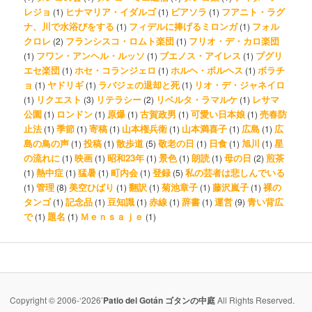
レジョ
ヒナマリア・イダルゴ
ピアソラ
フアニト・ラグ
(1)
(1)
(1)
ナ、川で水浴びをする
フィデルに捧げるミロンガ
フォル
(1)
(1)
クロレ
フランシスコ・ロムト楽団
フリオ・デ・カロ楽団
(2)
(1)
フワン・アンヘル・ルッソ
ブエノス・アイレス
プグリ
(1)
(1)
(1)
エセ楽団
ホセ・コランジェロ
ホルヘ・ボルヘス
ボラチ
(1)
(1)
(1)
ョ
ヤドリギ
ラバジェの退却と死
リオ・デ・ジャネイロ
(1)
(1)
(1)
リクエスト
リテラシー
リベルタ・ラマルケ
レサマ
(1)
(3)
(2)
(1)
公園
ロンドン
原爆
古賀政男
可愛い日本娘
売春防
(1)
(1)
(1)
(1)
(1)
止法
季節
寄稿
山本権兵衛
山本満喜子
広島
広
(1)
(1)
(1)
(1)
(1)
(1)
島の鳥の声
投稿
散歩道
敬老の日
日食
旭川
星
(1)
(1)
(5)
(1)
(1)
(1)
の流れに
映画
昭和23年
景色
朗読
母の日
煎茶
(1)
(1)
(1)
(1)
(1)
(2)
熱中症
猛暑
町内会
登録
私の芸者は悲しんでいる
(1)
(1)
(1)
(1)
(5)
管理
美空ひばり
翻訳
菊池章子
藤沢嵐子
裸の
(1)
(8)
(1)
(1)
(1)
(1)
タンゴ
記念品
豆知識
赤線
辞書
運営
青い背広
(1)
(1)
(1)
(1)
(1)
(9)
で
題名
Ｍｅｎｓａｊｅ
(1)
(1)
(1)
Copyright © 2006-‘2026’
Patio del Gotán ゴタンの中庭
All Rights Reserved.