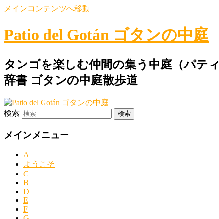
メインコンテンツへ移動
Patio del Gotán ゴタンの中庭
タンゴを楽しむ仲間の集う中庭（パティ
辞書 ゴタンの中庭散歩道
検索
メインメニュー
A
ようこそ
C
B
D
E
F
G