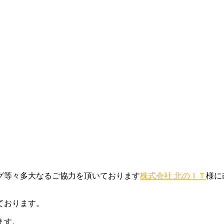
グ等々多大なるご協力を頂いております
株式会社 北のＩＴ
様に
ております。
ます。