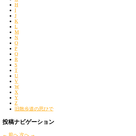
H
I
J
K
L
M
N
O
P
Q
R
S
T
U
V
W
X
Y
Z
旧散歩道の思ひで
投稿ナビゲーション
←
前へ
次へ
→