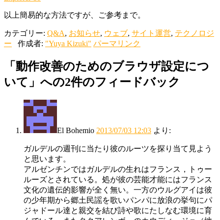
以上簡易的な方法ですが、ご参考まで。
カテゴリー:
Q&A
,
お知らせ
,
ウェブ
,
サイト運営
,
テクノロジ
ー
作成者:
"Yuya Kizuki"
パーマリンク
「
動作改善のためのブラウザ設定につ
いて
」への2件のフィードバック
El Bohemio
2013/07/03 12:03
より:
ガルデルの週刊に当たり彼のルーツを探り当て見よう
と思います。
アルゼンチンではガルデルの生れはフランス，トゥー
ルーズとされている。処が彼の芸能才能にはフランス
文化の遺伝的影響が全く無い。一方のウルグアイは彼
の少年期から郷土民謡を歌いパンパに放浪の挙句にパ
ジャドール達と親交を結び詩や歌にたしなむ環境に育