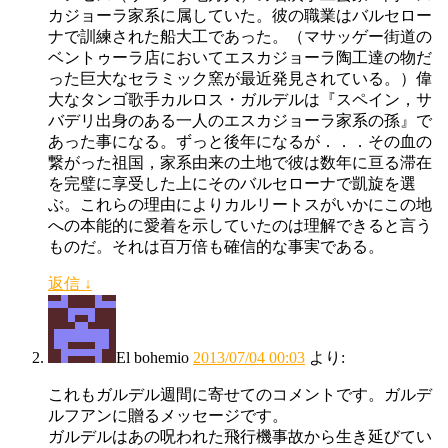
カジョーラ家系に属していた。彼の職業はバルセロー
ナで訓練された船大工であった。（マサッゲー街道の
ベントゥーラ店においてエスカジョーラ陶工達の物だ
った巨大なセラミック窯が最近発見されている。）偉
大なタンゴ歌手カルロス・ガルデルは『スペイン，サ
バデリ出身のある一人のエスカジョーラ家系の孫』で
あった事になる。ずっと後年になるが．．．その血の
繋がった祖国，家系由来の土地で彼は数年に亘る滞在
を完璧に享受した上にそのバルセローナで凱旋を選
ぶ。これらの理由によりカルリートスがいかにこの地
への本能的に愛着を示していたのは理解できると言う
ものだ。それは百万倍も確信的な事実である。
返信
↓
El bohemio
2013/07/04 00:03
より:
これもガルデル週間に寄せてのコメントです。ガルデ
ルフアンに贈るメッセージです。
ガルデルはあの呪われた飛行機事故から生き延びてい