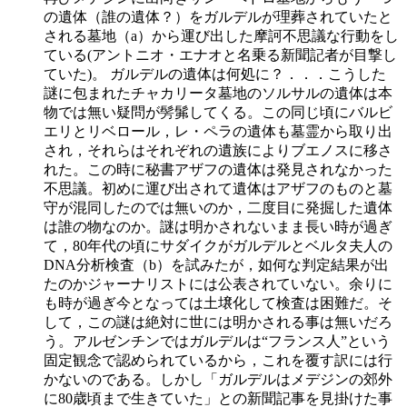
の遺体（誰の遺体？）をガルデルが理葬されていたと
される墓地（a）から運び出した摩訶不思議な行動をし
ている(アントニオ・エナオと名乗る新聞記者が目撃し
ていた)。 ガルデルの遺体は何処に？．．．こうした
謎に包まれたチャカリータ墓地のソルサルの遺体は本
物では無い疑問が髣髴してくる。この同じ頃にバルビ
エリとリベロール，レ・ペラの遺体も墓霊から取り出
され，それらはそれぞれの遺族によりブエノスに移さ
れた。この時に秘書アザフの遺体は発見されなかった
不思議。初めに運び出されて遺体はアザフのものと墓
守が混同したのでは無いのか，二度目に発掘した遺体
は誰の物なのか。謎は明かされないまま長い時が過ぎ
て，80年代の頃にサダイクがガルデルとベルタ夫人の
DNA分析検査（b）を試みたが，如何な判定結果が出
たのかジャーナリストには公表されていない。余りに
も時が過ぎ今となっては土壌化して検査は困難だ。そ
して，この謎は絶対に世には明かされる事は無いだろ
う。アルゼンチンではガルデルは“フランス人”という
固定観念で認められているから，これを覆す訳には行
かないのである。しかし「ガルデルはメデジンの郊外
に80歳頃まで生きていた」との新聞記事を見掛けた事