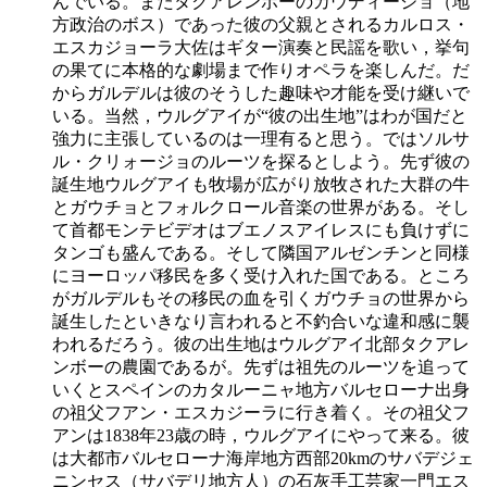
んでいる。またタクアレンボーのカウディージョ（地
方政治のボス）であった彼の父親とされるカルロス・
エスカジョーラ大佐はギター演奏と民謡を歌い，挙句
の果てに本格的な劇場まで作りオペラを楽しんだ。だ
からガルデルは彼のそうした趣味や才能を受け継いで
いる。当然，ウルグアイが“彼の出生地”はわが国だと
強力に主張しているのは一理有ると思う。ではソルサ
ル・クリォージョのルーツを探るとしよう。先ず彼の
誕生地ウルグアイも牧場が広がり放牧された大群の牛
とガウチョとフォルクロール音楽の世界がある。そし
て首都モンテビデオはブエノスアイレスにも負けずに
タンゴも盛んである。そして隣国アルゼンチンと同様
にヨーロッパ移民を多く受け入れた国である。ところ
がガルデルもその移民の血を引くガウチョの世界から
誕生したといきなり言われると不釣合いな違和感に襲
われるだろう。彼の出生地はウルグアイ北部タクアレ
ンボーの農園であるが。先ずは祖先のルーツを追って
いくとスペインのカタルーニャ地方バルセローナ出身
の祖父フアン・エスカジーラに行き着く。その祖父フ
アンは1838年23歳の時，ウルグアイにやって来る。彼
は大都市バルセローナ海岸地方西部20kmのサバデジェ
ニンセス（サバデリ地方人）の石灰手工芸家一門エス