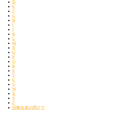
D
E
F
G
H
I
J
K
L
M
N
O
P
Q
R
S
T
U
V
W
X
Y
Z
旧散歩道の思ひで