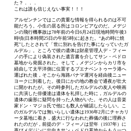
た？．．．
これは誰も信じえない事実！！！
アルゼンチンではこの貴重な情報を得られるのは不可
能だろう。小生の居る所はコロンビアなのだ。メデジ
ンの飛行機事故は78年前の今日6月24日現地時間午後3
時頃(日本時間25日の午前5時)に起きた。“あの時に焼
死”したとされて「世に別れを告げた事になっていたガ
ルデル」。ところで彼の遺体は財産管理人デ・フィー
ノの手により偽装された遺言書を介してサン・ペドロ
墓地から発掘された。そして，メデジンからカリ市を
経由して太平洋側に位置するブエナベントゥーラ港へ
運ばれた後，そこから海路パナマ運河を経由後ニュー
ヨークに到着した。後日にかの地の教会で通夜が壮大
に開かれたが。その時参列したガルデルの友人や映画
に共演した俳優達は遺体を礼拝した時に，ガルデルの
遺体の歯形に疑問を持った人物がいた。その人は音楽
家ドン・マジョ氏で他にも数人が確認したらしい。こ
のガルデルでは無いらしい遺体は1936年2月にチャカリ
ータ墓地に着き，盛大に行なわれた葬儀の後に理葬さ
れたのだが，前提のデ・フィーノは翌年（1937年）に
再びメデジンに出向きサン・ペドロ墓地からもう一つ