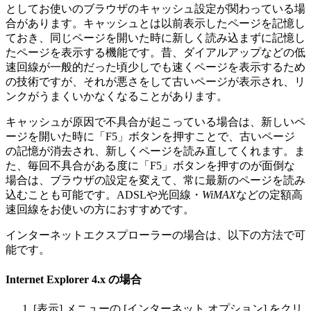
としてお使いのブラウザのキャッシュ設定が関わっている場
合があります。キャッシュとは以前表示したページを記憶し
ておき、同じページを開いた時に新しく読み込まずに記憶し
たページを表示する機能です。昔、ダイアルアップなどの低
速回線が一般的だった頃少しでも速くページを表示するため
の技術ですが、それが悪さをして古いページが表示され、リ
ンクがうまくいかなくなることがあります。
キャッシュが原因で不具合が起こっている場合は、新しいペ
ージを開いた時に「F5」ボタンを押すことで、古いページ
の記憶が消去され、新しくページを読み直してくれます。ま
た、毎回不具合がある度に「F5」ボタンを押すのが面倒な
場合は、ブラウザの設定を変えて、常に最新のページを読み
込むことも可能です。ADSLや光回線・
WiMAX
などの定額高
速回線をお使いの方におすすめです。
インターネットエクスプローラーの場合は、以下の方法で可
能です。
Internet Explorer 4.x の場合
[表示] メニューの [インターネット オプション] をクリ