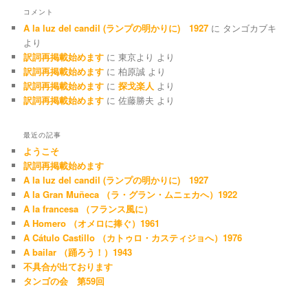
コメント
A la luz del candil (ランプの明かりに) 1927
に
タンゴカブキ
より
訳詞再掲載始めます
に
東京より
より
訳詞再掲載始めます
に
柏原誠
より
訳詞再掲載始めます
に
探戈楽人
より
訳詞再掲載始めます
に
佐藤勝夫
より
最近の記事
ようこそ
訳詞再掲載始めます
A la luz del candil (ランプの明かりに) 1927
A la Gran Muñeca （ラ・グラン・ムニェカへ）1922
A la francesa （フランス風に）
A Homero （オメロに捧ぐ）1961
A Cátulo Castillo （カトゥロ・カスティジョへ）1976
A bailar （踊ろう！）1943
不具合が出ております
タンゴの会 第59回