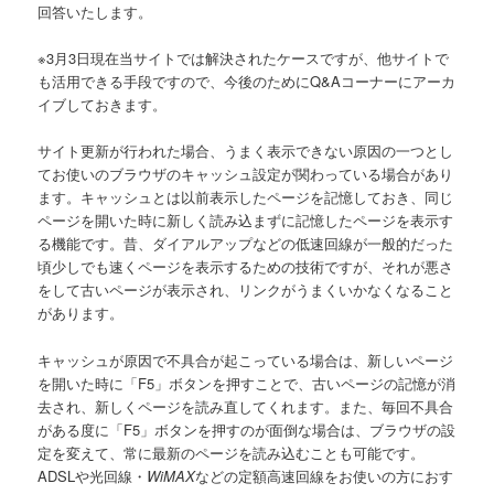
回答いたします。
※3月3日現在当サイトでは解決されたケースですが、他サイトで
も活用できる手段ですので、今後のためにQ&Aコーナーにアーカ
イブしておきます。
サイト更新が行われた場合、うまく表示できない原因の一つとし
てお使いのブラウザのキャッシュ設定が関わっている場合があり
ます。キャッシュとは以前表示したページを記憶しておき、同じ
ページを開いた時に新しく読み込まずに記憶したページを表示す
る機能です。昔、ダイアルアップなどの低速回線が一般的だった
頃少しでも速くページを表示するための技術ですが、それが悪さ
をして古いページが表示され、リンクがうまくいかなくなること
があります。
キャッシュが原因で不具合が起こっている場合は、新しいページ
を開いた時に「F5」ボタンを押すことで、古いページの記憶が消
去され、新しくページを読み直してくれます。また、毎回不具合
がある度に「F5」ボタンを押すのが面倒な場合は、ブラウザの設
定を変えて、常に最新のページを読み込むことも可能です。
ADSLや光回線・
WiMAX
などの定額高速回線をお使いの方におす