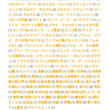
エルネスト・サバト
オスカル・エレロ
オリンピック
カ
(1)
(1)
(1)
ミニト
カルロス・ガルデル
カルロス・ラフェンテ
カー
(1)
(2)
(1)
ニバル
ガルデル
クラベル・デル・アイレ
コメント
(1)
(2)
(1)
(2)
ゴタンの中庭
サイト
サンバ・デ・ラ・カンデラリア
シ
(3)
(2)
(1)
リアコ・オルティス楽団
スサナ・リナルディ
セイボの花
(1)
(1)
タンゴの会
タンゴ・ミニ通信
タンゴ集
ティタ・メ
(1)
(1)
(1)
(1)
レジョ
ヒナマリア・イダルゴ
ピアソラ
フアニト・ラグ
(1)
(1)
(1)
ナ、川で水浴びをする
フィデルに捧げるミロンガ
フォル
(1)
(1)
クロレ
フランシスコ・ロムト楽団
フリオ・デ・カロ楽団
(2)
(1)
フワン・アンヘル・ルッソ
ブエノス・アイレス
プグリ
(1)
(1)
(1)
エセ楽団
ホセ・コランジェロ
ホルヘ・ボルヘス
ボラチ
(1)
(1)
(1)
ョ
ヤドリギ
ラバジェの退却と死
リオ・デ・ジャネイロ
(1)
(1)
(1)
リクエスト
リテラシー
リベルタ・ラマルケ
レサマ
(1)
(3)
(2)
(1)
公園
ロンドン
原爆
古賀政男
可愛い日本娘
売春防
(1)
(1)
(1)
(1)
(1)
止法
季節
寄稿
山本権兵衛
山本満喜子
広島
広
(1)
(1)
(1)
(1)
(1)
(1)
島の鳥の声
投稿
散歩道
敬老の日
日食
旭川
星
(1)
(1)
(5)
(1)
(1)
(1)
の流れに
映画
昭和23年
景色
朗読
母の日
煎茶
(1)
(1)
(1)
(1)
(1)
(2)
熱中症
猛暑
町内会
登録
私の芸者は悲しんでいる
(1)
(1)
(1)
(1)
(5)
管理
美空ひばり
翻訳
菊池章子
藤沢嵐子
裸の
(1)
(8)
(1)
(1)
(1)
(1)
タンゴ
記念品
豆知識
赤線
辞書
運営
青い背広
(1)
(1)
(1)
(1)
(1)
(9)
で
題名
Ｍｅｎｓａｊｅ
(1)
(1)
(1)