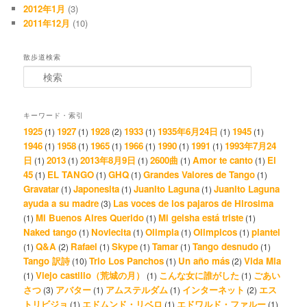
2012年1月
(3)
2011年12月
(10)
散歩道検索
検索
キーワード・索引
1925
1927
1928
1933
1935年6月24日
1945
(1)
(1)
(2)
(1)
(1)
(1)
1946
1958
1965
1966
1990
1991
1993年7月24
(1)
(1)
(1)
(1)
(1)
(1)
日
2013
2013年8月9日
2600曲
Amor te canto
El
(1)
(1)
(1)
(1)
(1)
45
EL TANGO
GHQ
Grandes Valores de Tango
(1)
(1)
(1)
(1)
Gravatar
Japonesita
Juanito Laguna
Juanito Laguna
(1)
(1)
(1)
ayuda a su madre
Las voces de los pajaros de Hirosima
(3)
Mi Buenos Aires Querido
Mi geisha está triste
(1)
(1)
(1)
Naked tango
Noviecita
Olimpia
Olimpicos
plantel
(1)
(1)
(1)
(1)
Q&A
Rafael
Skype
Tamar
Tango desnudo
(1)
(2)
(1)
(1)
(1)
(1)
Tango 訳詩
Trio Los Panchos
Un año más
Vida Mia
(10)
(1)
(2)
Viejo castillo（荒城の月）
こんな女に誰がした
ごあい
(1)
(1)
(1)
さつ
アバター
アムステルダム
インターネット
エス
(3)
(1)
(1)
(2)
トリビジョ
エドムンド・リベロ
エドワルド・ファルー
(1)
(1)
(1)