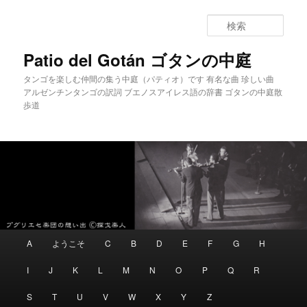
メインコンテンツへ移動
サブコンテンツへ移動
検
索
Patio del Gotán ゴタンの中庭
タンゴを楽しむ仲間の集う中庭（パティオ）です 有名な曲 珍しい曲
アルゼンチンタンゴの訳詞 ブエノスアイレス語の辞書 ゴタンの中庭散
歩道
メインメニュー
A
ようこそ
C
B
D
E
F
G
H
I
J
K
L
M
N
O
P
Q
R
S
T
U
V
W
X
Y
Z