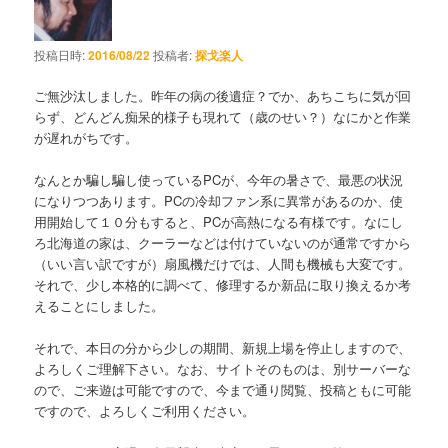
投稿日時:
2016/08/22
投稿者:
探戈楽人
ご無沙汰しました。昨年の病の後遺症？でか、あちこちに気が回
らず、どんどん痴呆的様子も現れて（歳のせい？）なにかと作業
が遅れがちです。
なんとか騙し騙し使っているPCが、今年の暑さで、最悪の状況
になりつつあります。PCの冷却ファン系に異常があるのか、使
用開始して１０分もすると、PCが高熱になる有様です。なにし
ろ北海道の家は、クーラーなどは付けていないのが通常ですから
（いい言い訳ですが）扇風機だけでは、人間も機械も大変です。
それで、少し本格的に調べて、修理するか新品に取り換えるか考
えることにしました。
それで、本日の分から少しの期間、新規上場を停止しますので、
よろしくご理解下さい。なお、サイトそのものは、別サーバーな
ので、ご来遊は可能ですので、今まで通り閲覧、投稿ともに可能
ですので、よろしくご利用ください。