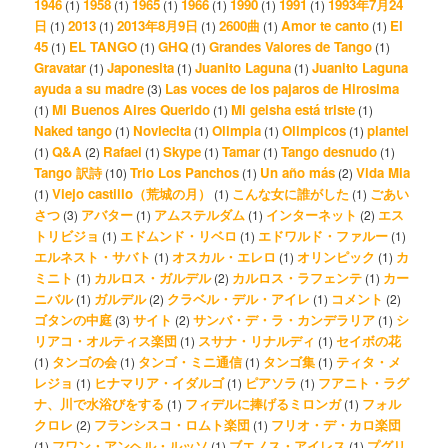
1946
1958
1965
1966
1990
1991
1993年7月24
(1)
(1)
(1)
(1)
(1)
(1)
日
2013
2013年8月9日
2600曲
Amor te canto
El
(1)
(1)
(1)
(1)
(1)
45
EL TANGO
GHQ
Grandes Valores de Tango
(1)
(1)
(1)
(1)
Gravatar
Japonesita
Juanito Laguna
Juanito Laguna
(1)
(1)
(1)
ayuda a su madre
Las voces de los pajaros de Hirosima
(3)
Mi Buenos Aires Querido
Mi geisha está triste
(1)
(1)
(1)
Naked tango
Noviecita
Olimpia
Olimpicos
plantel
(1)
(1)
(1)
(1)
Q&A
Rafael
Skype
Tamar
Tango desnudo
(1)
(2)
(1)
(1)
(1)
(1)
Tango 訳詩
Trio Los Panchos
Un año más
Vida Mia
(10)
(1)
(2)
Viejo castillo（荒城の月）
こんな女に誰がした
ごあい
(1)
(1)
(1)
さつ
アバター
アムステルダム
インターネット
エス
(3)
(1)
(1)
(2)
トリビジョ
エドムンド・リベロ
エドワルド・ファルー
(1)
(1)
(1)
エルネスト・サバト
オスカル・エレロ
オリンピック
カ
(1)
(1)
(1)
ミニト
カルロス・ガルデル
カルロス・ラフェンテ
カー
(1)
(2)
(1)
ニバル
ガルデル
クラベル・デル・アイレ
コメント
(1)
(2)
(1)
(2)
ゴタンの中庭
サイト
サンバ・デ・ラ・カンデラリア
シ
(3)
(2)
(1)
リアコ・オルティス楽団
スサナ・リナルディ
セイボの花
(1)
(1)
タンゴの会
タンゴ・ミニ通信
タンゴ集
ティタ・メ
(1)
(1)
(1)
(1)
レジョ
ヒナマリア・イダルゴ
ピアソラ
フアニト・ラグ
(1)
(1)
(1)
ナ、川で水浴びをする
フィデルに捧げるミロンガ
フォル
(1)
(1)
クロレ
フランシスコ・ロムト楽団
フリオ・デ・カロ楽団
(2)
(1)
フワン・アンヘル・ルッソ
ブエノス・アイレス
プグリ
(1)
(1)
(1)