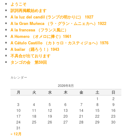
ようこそ
訳詞再掲載始めます
A la luz del candil (ランプの明かりに) 1927
A la Gran Muñeca （ラ・グラン・ムニェカへ）1922
A la francesa （フランス風に）
A Homero （オメロに捧ぐ）1961
A Cátulo Castillo （カトゥロ・カスティジョへ）1976
A bailar （踊ろう！）1943
不具合が出ております
タンゴの会 第59回
カレンダー
2026年8月
月
火
水
木
金
土
日
1
2
3
4
5
6
7
8
9
10
11
12
13
14
15
16
17
18
19
20
21
22
23
24
25
26
27
28
29
30
31
« 12月