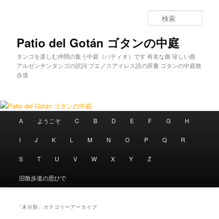
メインコンテンツへ移動
サブコンテンツへ移動
検
索
Patio del Gotán ゴタンの中庭
タンゴを楽しむ仲間の集う中庭（パティオ）です 有名な曲 珍しい曲
アルゼンチンタンゴの訳詞 ブエノスアイレス語の辞書 ゴタンの中庭散
歩道
メインメニュー
A
ようこそ
C
B
D
E
F
G
H
I
J
K
L
M
N
O
P
Q
R
S
T
U
V
W
X
Y
Z
旧散歩道の思ひで
「
未分類
」カテゴリーアーカイブ