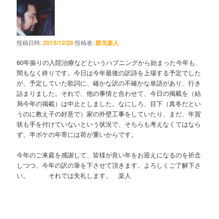
投稿日時:
2015/12/28
投稿者:
探戈楽人
60年振りの入院治療などというハプニングから始まった今年も、
間もなく終りです。今日は今年最後の訳詩を上場する予定でした
が、予定していた歌詞に、確かな訳の不確かな単語があり、行き
詰まりました。それで、他の事情と合わせて、今日の掲載を（結
局今年の掲載）は中止としました。なにしろ、目下（真冬だとい
うのに教え子の好意で）家の外壁工事をしていたり、まだ、年賀
状も手を付けていないという状況で、そちらも考えなくてはなら
ず、半ボケの年寄には荷が重いからです。
今年のご来庭を感謝して、皆様が良い年をお迎えになるのを祈念
しつつ、今年の訳の筆を下させて頂きます。よろしくご了解下さ
い。 それでは失礼します。 楽人