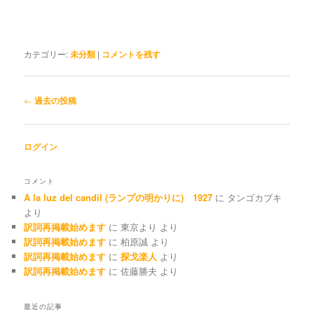
カテゴリー:
未分類
|
コメントを残す
投稿ナビゲーション
←
過去の投稿
ログイン
コメント
A la luz del candil (ランプの明かりに) 1927
に
タンゴカブキ
より
訳詞再掲載始めます
に
東京より
より
訳詞再掲載始めます
に
柏原誠
より
訳詞再掲載始めます
に
探戈楽人
より
訳詞再掲載始めます
に
佐藤勝夫
より
最近の記事