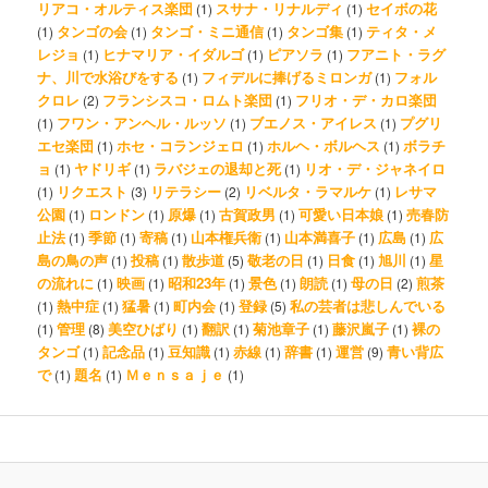
リアコ・オルティス楽団
スサナ・リナルディ
セイボの花
(1)
(1)
タンゴの会
タンゴ・ミニ通信
タンゴ集
ティタ・メ
(1)
(1)
(1)
(1)
レジョ
ヒナマリア・イダルゴ
ピアソラ
フアニト・ラグ
(1)
(1)
(1)
ナ、川で水浴びをする
フィデルに捧げるミロンガ
フォル
(1)
(1)
クロレ
フランシスコ・ロムト楽団
フリオ・デ・カロ楽団
(2)
(1)
フワン・アンヘル・ルッソ
ブエノス・アイレス
プグリ
(1)
(1)
(1)
エセ楽団
ホセ・コランジェロ
ホルヘ・ボルヘス
ボラチ
(1)
(1)
(1)
ョ
ヤドリギ
ラバジェの退却と死
リオ・デ・ジャネイロ
(1)
(1)
(1)
リクエスト
リテラシー
リベルタ・ラマルケ
レサマ
(1)
(3)
(2)
(1)
公園
ロンドン
原爆
古賀政男
可愛い日本娘
売春防
(1)
(1)
(1)
(1)
(1)
止法
季節
寄稿
山本権兵衛
山本満喜子
広島
広
(1)
(1)
(1)
(1)
(1)
(1)
島の鳥の声
投稿
散歩道
敬老の日
日食
旭川
星
(1)
(1)
(5)
(1)
(1)
(1)
の流れに
映画
昭和23年
景色
朗読
母の日
煎茶
(1)
(1)
(1)
(1)
(1)
(2)
熱中症
猛暑
町内会
登録
私の芸者は悲しんでいる
(1)
(1)
(1)
(1)
(5)
管理
美空ひばり
翻訳
菊池章子
藤沢嵐子
裸の
(1)
(8)
(1)
(1)
(1)
(1)
タンゴ
記念品
豆知識
赤線
辞書
運営
青い背広
(1)
(1)
(1)
(1)
(1)
(9)
で
題名
Ｍｅｎｓａｊｅ
(1)
(1)
(1)