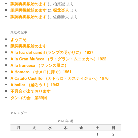
訳詞再掲載始めます
に
柏原誠
より
訳詞再掲載始めます
に
探戈楽人
より
訳詞再掲載始めます
に
佐藤勝夫
より
最近の記事
ようこそ
訳詞再掲載始めます
A la luz del candil (ランプの明かりに) 1927
A la Gran Muñeca （ラ・グラン・ムニェカへ）1922
A la francesa （フランス風に）
A Homero （オメロに捧ぐ）1961
A Cátulo Castillo （カトゥロ・カスティジョへ）1976
A bailar （踊ろう！）1943
不具合が出ております
タンゴの会 第59回
カレンダー
2026年8月
月
火
水
木
金
土
日
1
2