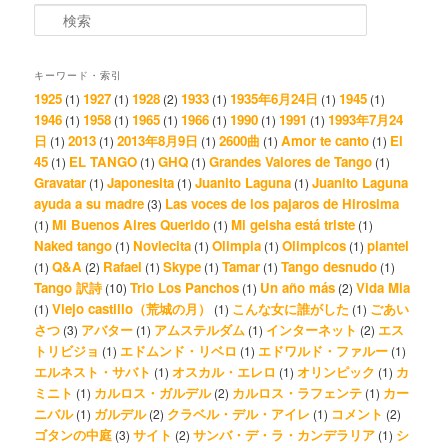
検索
キーワード・索引
1925
1927
1928
1933
1935年6月24日
1945
(1)
(1)
(2)
(1)
(1)
(1)
1946
1958
1965
1966
1990
1991
1993年7月24
(1)
(1)
(1)
(1)
(1)
(1)
日
2013
2013年8月9日
2600曲
Amor te canto
El
(1)
(1)
(1)
(1)
(1)
45
EL TANGO
GHQ
Grandes Valores de Tango
(1)
(1)
(1)
(1)
Gravatar
Japonesita
Juanito Laguna
Juanito Laguna
(1)
(1)
(1)
ayuda a su madre
Las voces de los pajaros de Hirosima
(3)
Mi Buenos Aires Querido
Mi geisha está triste
(1)
(1)
(1)
Naked tango
Noviecita
Olimpia
Olimpicos
plantel
(1)
(1)
(1)
(1)
Q&A
Rafael
Skype
Tamar
Tango desnudo
(1)
(2)
(1)
(1)
(1)
(1)
Tango 訳詩
Trio Los Panchos
Un año más
Vida Mia
(10)
(1)
(2)
Viejo castillo（荒城の月）
こんな女に誰がした
ごあい
(1)
(1)
(1)
さつ
アバター
アムステルダム
インターネット
エス
(3)
(1)
(1)
(2)
トリビジョ
エドムンド・リベロ
エドワルド・ファルー
(1)
(1)
(1)
エルネスト・サバト
オスカル・エレロ
オリンピック
カ
(1)
(1)
(1)
ミニト
カルロス・ガルデル
カルロス・ラフェンテ
カー
(1)
(2)
(1)
ニバル
ガルデル
クラベル・デル・アイレ
コメント
(1)
(2)
(1)
(2)
ゴタンの中庭
サイト
サンバ・デ・ラ・カンデラリア
シ
(3)
(2)
(1)