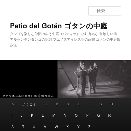
メインコンテンツへ移動
サブコンテンツへ移動
検
索
Patio del Gotán ゴタンの中庭
タンゴを楽しむ仲間の集う中庭（パティオ）です 有名な曲 珍しい曲
アルゼンチンタンゴの訳詞 ブエノスアイレス語の辞書 ゴタンの中庭散
歩道
メインメニュー
A
ようこそ
C
B
D
E
F
G
H
I
J
K
L
M
N
O
P
Q
R
S
T
U
V
W
X
Y
Z