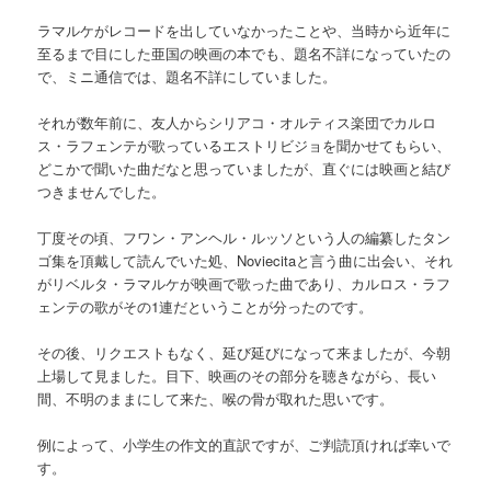
ラマルケがレコードを出していなかったことや、当時から近年に
至るまで目にした亜国の映画の本でも、題名不詳になっていたの
で、ミニ通信では、題名不詳にしていました。
それが数年前に、友人からシリアコ・オルティス楽団でカルロ
ス・ラフェンテが歌っているエストリビジョを聞かせてもらい、
どこかで聞いた曲だなと思っていましたが、直ぐには映画と結び
つきませんでした。
丁度その頃、フワン・アンヘル・ルッソという人の編纂したタン
ゴ集を頂戴して読んでいた処、Noviecitaと言う曲に出会い、それ
がリベルタ・ラマルケが映画で歌った曲であり、カルロス・ラフ
ェンテの歌がその1連だということが分ったのです。
その後、リクエストもなく、延び延びになって来ましたが、今朝
上場して見ました。目下、映画のその部分を聴きながら、長い
間、不明のままにして来た、喉の骨が取れた思いです。
例によって、小学生の作文的直訳ですが、ご判読頂ければ幸いで
す。