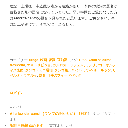
追記：上場後、中庭散歩者から連絡があり、本体の歌詞の題名が
昔載せた別の題名になっていました。早い時間にご覧になった方
はAmor te cantoの題名を見られたと思います。ご免なさい。今
は訂正済みです。それでは、よろしく。
カテゴリー:
Tango
,
映画
,
訳詞
,
豆知識
|
タグ:
1933
,
Amor te canto
,
Noviecita
,
エストリビジョ
,
カルロス・ラフェンテ
,
シリアコ・オルテ
ィス楽団
,
タンゴ・ミニ通信
,
タンゴ集
,
フワン・アンヘル・ルッソ
,
リ
ベルタ・ラマルケ
,
題名
|
1
件のフィードバック
ログイン
コメント
A la luz del candil (ランプの明かりに) 1927
に
タンゴカブキ
より
訳詞再掲載始めます
に
東京より
より