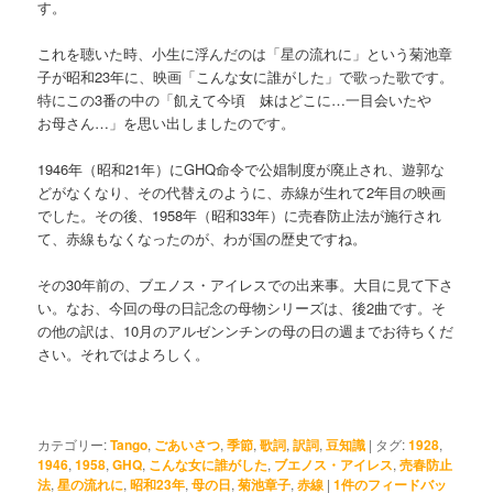
す。
これを聴いた時、小生に浮んだのは「星の流れに」という菊池章
子が昭和23年に、映画「こんな女に誰がした」で歌った歌です。
特にこの3番の中の「飢えて今頃 妹はどこに…一目会いたや
お母さん…」を思い出しましたのです。
1946年（昭和21年）にGHQ命令で公娼制度が廃止され、遊郭な
どがなくなり、その代替えのように、赤線が生れて2年目の映画
でした。その後、1958年（昭和33年）に売春防止法が施行され
て、赤線もなくなったのが、わが国の歴史ですね。
その30年前の、ブエノス・アイレスでの出来事。大目に見て下さ
い。なお、今回の母の日記念の母物シリーズは、後2曲です。そ
の他の訳は、10月のアルゼンンチンの母の日の週までお待ちくだ
さい。それではよろしく。
カテゴリー:
Tango
,
ごあいさつ
,
季節
,
歌詞
,
訳詞
,
豆知識
|
タグ:
1928
,
1946
,
1958
,
GHQ
,
こんな女に誰がした
,
ブエノス・アイレス
,
売春防止
法
,
星の流れに
,
昭和23年
,
母の日
,
菊池章子
,
赤線
|
1
件のフィードバッ