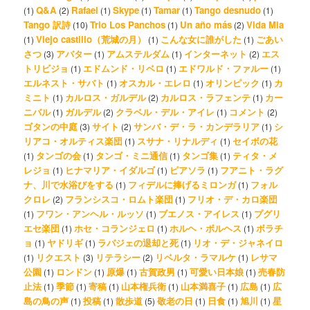
Q&A
Rafael
Skype
Tamar
Tango desnudo
(1)
(2)
(1)
(1)
(1)
(1)
Tango 訳詩
Trio Los Panchos
Un año más
Vida Mia
(10)
(1)
(2)
Viejo castillo（荒城の月）
こんな女に誰がした
ごあい
(1)
(1)
(1)
さつ
アバター
アムステルダム
インターネット
エス
(3)
(1)
(1)
(2)
トリビジョ
エドムンド・リベロ
エドワルド・ファルー
(1)
(1)
(1)
エルネスト・サバト
オスカル・エレロ
オリンピック
カ
(1)
(1)
(1)
ミニト
カルロス・ガルデル
カルロス・ラフェンテ
カー
(1)
(2)
(1)
ニバル
ガルデル
クラベル・デル・アイレ
コメント
(1)
(2)
(1)
(2)
ゴタンの中庭
サイト
サンバ・デ・ラ・カンデラリア
シ
(3)
(2)
(1)
リアコ・オルティス楽団
スサナ・リナルディ
セイボの花
(1)
(1)
タンゴの会
タンゴ・ミニ通信
タンゴ集
ティタ・メ
(1)
(1)
(1)
(1)
レジョ
ヒナマリア・イダルゴ
ピアソラ
フアニト・ラグ
(1)
(1)
(1)
ナ、川で水浴びをする
フィデルに捧げるミロンガ
フォル
(1)
(1)
クロレ
フランシスコ・ロムト楽団
フリオ・デ・カロ楽団
(2)
(1)
フワン・アンヘル・ルッソ
ブエノス・アイレス
プグリ
(1)
(1)
(1)
エセ楽団
ホセ・コランジェロ
ホルヘ・ボルヘス
ボラチ
(1)
(1)
(1)
ョ
ヤドリギ
ラバジェの退却と死
リオ・デ・ジャネイロ
(1)
(1)
(1)
リクエスト
リテラシー
リベルタ・ラマルケ
レサマ
(1)
(3)
(2)
(1)
公園
ロンドン
原爆
古賀政男
可愛い日本娘
売春防
(1)
(1)
(1)
(1)
(1)
止法
季節
寄稿
山本権兵衛
山本満喜子
広島
広
(1)
(1)
(1)
(1)
(1)
(1)
島の鳥の声
投稿
散歩道
敬老の日
日食
旭川
星
(1)
(1)
(5)
(1)
(1)
(1)