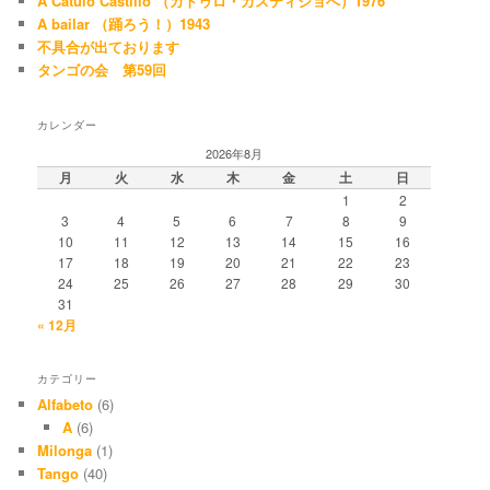
A Cátulo Castillo （カトゥロ・カスティジョへ）1976
A bailar （踊ろう！）1943
不具合が出ております
タンゴの会 第59回
カレンダー
2026年8月
月
火
水
木
金
土
日
1
2
3
4
5
6
7
8
9
10
11
12
13
14
15
16
17
18
19
20
21
22
23
24
25
26
27
28
29
30
31
« 12月
カテゴリー
Alfabeto
(6)
A
(6)
Milonga
(1)
Tango
(40)