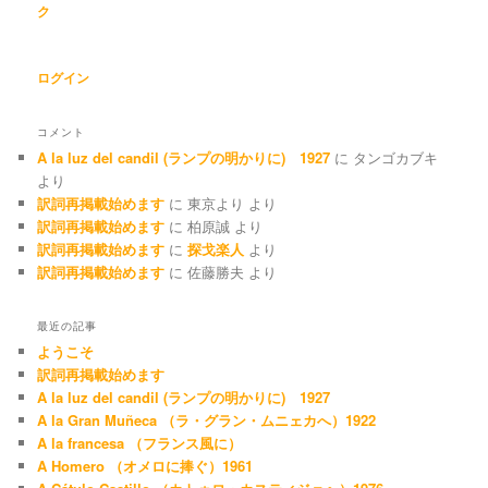
ク
ログイン
コメント
A la luz del candil (ランプの明かりに) 1927
に
タンゴカブキ
より
訳詞再掲載始めます
に
東京より
より
訳詞再掲載始めます
に
柏原誠
より
訳詞再掲載始めます
に
探戈楽人
より
訳詞再掲載始めます
に
佐藤勝夫
より
最近の記事
ようこそ
訳詞再掲載始めます
A la luz del candil (ランプの明かりに) 1927
A la Gran Muñeca （ラ・グラン・ムニェカへ）1922
A la francesa （フランス風に）
A Homero （オメロに捧ぐ）1961