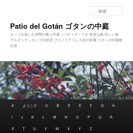
メインコンテンツへ移動
サブコンテンツへ移動
検
索
Patio del Gotán ゴタンの中庭
タンゴを楽しむ仲間の集う中庭（パティオ）です 有名な曲 珍しい曲
アルゼンチンタンゴの訳詞 ブエノスアイレス語の辞書 ゴタンの中庭散
歩道
メインメニュー
A
ようこそ
C
B
D
E
F
G
H
I
J
K
L
M
N
O
P
Q
R
S
T
U
V
W
X
Y
Z