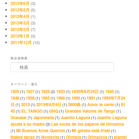
2012年6月
(3)
2012年5月
(5)
2012年4月
(1)
2012年3月
(3)
2012年2月
(7)
2012年1月
(3)
2011年12月
(10)
散歩道検索
検索
キーワード・索引
1925
1927
1928
1933
1935年6月24日
1945
(1)
(1)
(2)
(1)
(1)
(1)
1946
1958
1965
1966
1990
1991
1993年7月24
(1)
(1)
(1)
(1)
(1)
(1)
日
2013
2013年8月9日
2600曲
Amor te canto
El
(1)
(1)
(1)
(1)
(1)
45
EL TANGO
GHQ
Grandes Valores de Tango
(1)
(1)
(1)
(1)
Gravatar
Japonesita
Juanito Laguna
Juanito Laguna
(1)
(1)
(1)
ayuda a su madre
Las voces de los pajaros de Hirosima
(3)
Mi Buenos Aires Querido
Mi geisha está triste
(1)
(1)
(1)
Naked tango
Noviecita
Olimpia
Olimpicos
plantel
(1)
(1)
(1)
(1)