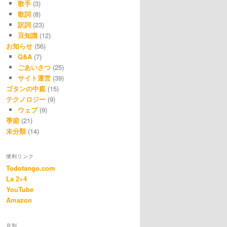
歌手
(3)
歌詞
(8)
訳詞
(23)
豆知識
(12)
お知らせ
(56)
Q&A
(7)
ごあいさつ
(25)
サイト運営
(39)
ゴタンの中庭
(15)
テクノロジー
(9)
ウェブ
(9)
季節
(21)
未分類
(14)
便利リンク
Todotango.com
La 2×4
YouTube
Amazon
月別