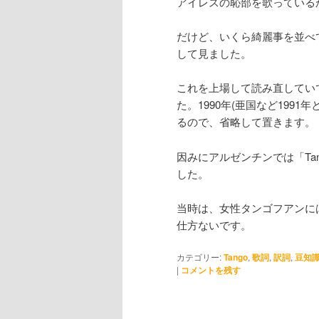
アイレスの恥部を歌っている
だけど、いくら綺麗事を並べ
して見ました。
これを上場して読み直していて、
た。1990年(亜国など199
るので、省略して置きます。
因みにアルゼンチンでは「Tan
した。
当時は、女性タンゴフアンに
仕方ないです。
カテゴリー:
Tango
,
歌詞
,
訳詞
,
豆知
|
コメントを残す