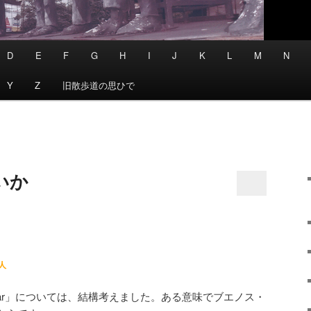
D
E
F
G
H
I
J
K
L
M
N
Y
Z
旧散歩道の思ひで
いか
人
ar」については、結構考えました。ある意味でブエノス・