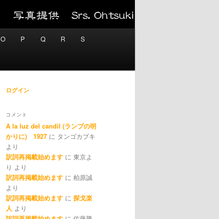
O
P
Q
R
S
ログイン
コメント
A la luz del candil (ランプの明
かりに) 1927
に
タンゴカブキ
より
訳詞再掲載始めます
に
東京よ
り
より
訳詞再掲載始めます
に
柏原誠
より
訳詞再掲載始めます
に
探戈楽
人
より
訳詞再掲載始めます
に
佐藤勝