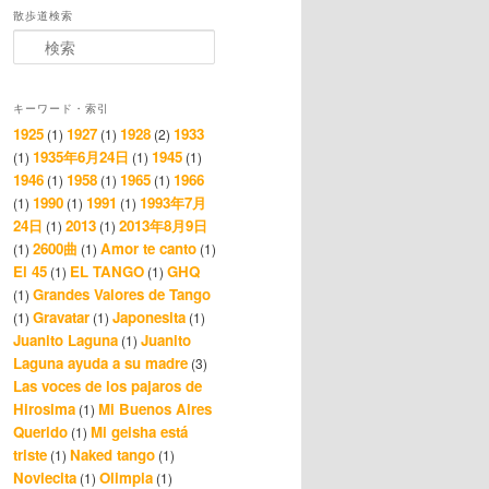
散歩道検索
検索
キーワード・索引
1925
1927
1928
1933
(1)
(1)
(2)
1935年6月24日
1945
(1)
(1)
(1)
1946
1958
1965
1966
(1)
(1)
(1)
1990
1991
1993年7月
(1)
(1)
(1)
24日
2013
2013年8月9日
(1)
(1)
2600曲
Amor te canto
(1)
(1)
(1)
El 45
EL TANGO
GHQ
(1)
(1)
Grandes Valores de Tango
(1)
Gravatar
Japonesita
(1)
(1)
(1)
Juanito Laguna
Juanito
(1)
Laguna ayuda a su madre
(3)
Las voces de los pajaros de
Hirosima
Mi Buenos Aires
(1)
Querido
Mi geisha está
(1)
triste
Naked tango
(1)
(1)
Noviecita
Olimpia
(1)
(1)