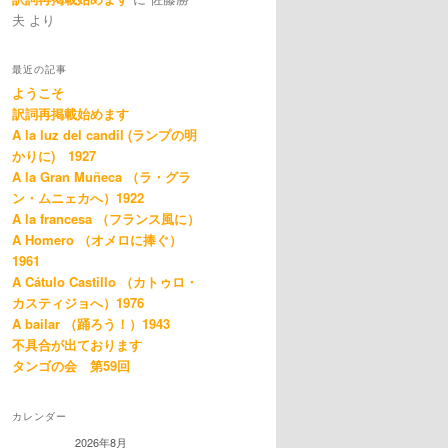
夫
より
最近の記事
ようこそ
訳詞再掲載始めます
A la luz del candil (ランプの明
かりに) 1927
A la Gran Muñeca （ラ・グラ
ン・ムニェカへ）1922
A la francesa （フランス風に）
A Homero （オメロに捧ぐ）
1961
A Cátulo Castillo （カトゥロ・
カスティジョへ）1976
A bailar （踊ろう！）1943
不具合が出ております
タンゴの会 第59回
カレンダー
2026年8月