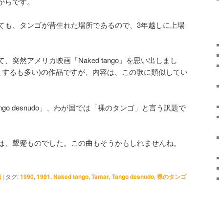
からです。
ても、タンゴが昔生れた場所であるので、3年越しに上場
突然アメリカ映画「Naked tango」を思い出しまし
1年とするも多い)の作品ですが、内容は、この歌に類似してい
go desnudo」、わが国では「裸のタンゴ」と言う訳題で
は、顰蹙ものでした。この曲もそうかもしれませんね。
識
|
タグ:
1990
,
1991
,
Naked tango
,
Tamar
,
Tango desnudo
,
裸のタンゴ