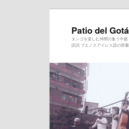
メインコンテンツへ移動
サブコンテンツへ移動
Patio del 
タンゴを楽しむ仲間の集う中庭（
訳詞 ブエノスアイレス語の辞書