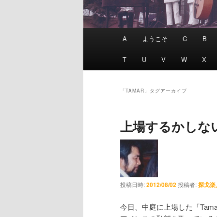
メインメニュー
A
ようこそ
C
B
T
U
V
W
X
「
TAMAR
」タグアーカイブ
上場するかしな
投稿日時:
2012/08/02
投稿者:
探戈楽
今日、中庭に上場した「Tam