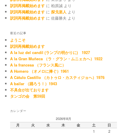
訳詞再掲載始めます
に
柏原誠
より
訳詞再掲載始めます
に
探戈楽人
より
訳詞再掲載始めます
に
佐藤勝夫
より
最近の記事
ようこそ
訳詞再掲載始めます
A la luz del candil (ランプの明かりに) 1927
A la Gran Muñeca （ラ・グラン・ムニェカへ）1922
A la francesa （フランス風に）
A Homero （オメロに捧ぐ）1961
A Cátulo Castillo （カトゥロ・カスティジョへ）1976
A bailar （踊ろう！）1943
不具合が出ております
タンゴの会 第59回
カレンダー
2026年8月
月
火
水
木
金
土
日
1
2