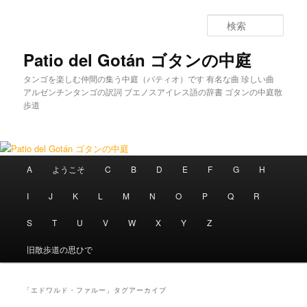
メインコンテンツへ移動
サブコンテンツへ移動
検
索
Patio del Gotán ゴタンの中庭
タンゴを楽しむ仲間の集う中庭（パティオ）です 有名な曲 珍しい曲
アルゼンチンタンゴの訳詞 ブエノスアイレス語の辞書 ゴタンの中庭散
歩道
メインメニュー
A
ようこそ
C
B
D
E
F
G
H
I
J
K
L
M
N
O
P
Q
R
S
T
U
V
W
X
Y
Z
旧散歩道の思ひで
「
エドワルド・ファルー
」タグアーカイブ