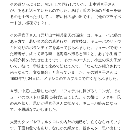
その遊びっぷりに、MCとして同行していた、山本満喜子さん
が、あきれ返っていたものでした。あげく氏の予備のギターを売
るのを手伝ったりして…。若い日の思い出です。（他のプライベ
ートは、極秘です？）。
その満喜子さん（元勲山本権兵衛氏の孫娘）は、キューバと縁の
ある方で、若い頃の恋の逃避行や、独立後は、キューバのサトウ
キビ刈りのボランティアを募っておられました。キューバで働い
た若者が、終って帰る時、北海道へ帰ると聞くと、必ず小生当て
の紹介状を持たせたようです。その中の一人に、小生の教え子が
いて、彼は、学校まで改めて訪ねて来て、「なんだか紹介されて
来るなんて、変な気分」と言っていました。その満喜子さんは
1993年7月24日に、メキシコのアカプルコで亡くなられました。
今朝、中庭に上場したのが、「フィデルに捧げるミロンガ」でキ
ューバのカストロ議長に捧げた曲でした。その後に、ファルー氏
の死を知り、思いが満喜子さんに拡がり、キューバ絡みになっ
て、不思議な気がしました。
大勢のタンゴやフォルクロレの内外の知己が、亡くなられていま
す。丁度お盆でもあり、なにかの縁かと、皆さんを、思い出して