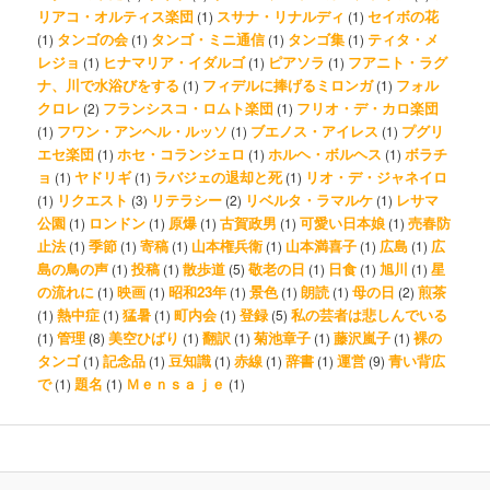
リアコ・オルティス楽団
スサナ・リナルディ
セイボの花
(1)
(1)
タンゴの会
タンゴ・ミニ通信
タンゴ集
ティタ・メ
(1)
(1)
(1)
(1)
レジョ
ヒナマリア・イダルゴ
ピアソラ
フアニト・ラグ
(1)
(1)
(1)
ナ、川で水浴びをする
フィデルに捧げるミロンガ
フォル
(1)
(1)
クロレ
フランシスコ・ロムト楽団
フリオ・デ・カロ楽団
(2)
(1)
フワン・アンヘル・ルッソ
ブエノス・アイレス
プグリ
(1)
(1)
(1)
エセ楽団
ホセ・コランジェロ
ホルヘ・ボルヘス
ボラチ
(1)
(1)
(1)
ョ
ヤドリギ
ラバジェの退却と死
リオ・デ・ジャネイロ
(1)
(1)
(1)
リクエスト
リテラシー
リベルタ・ラマルケ
レサマ
(1)
(3)
(2)
(1)
公園
ロンドン
原爆
古賀政男
可愛い日本娘
売春防
(1)
(1)
(1)
(1)
(1)
止法
季節
寄稿
山本権兵衛
山本満喜子
広島
広
(1)
(1)
(1)
(1)
(1)
(1)
島の鳥の声
投稿
散歩道
敬老の日
日食
旭川
星
(1)
(1)
(5)
(1)
(1)
(1)
の流れに
映画
昭和23年
景色
朗読
母の日
煎茶
(1)
(1)
(1)
(1)
(1)
(2)
熱中症
猛暑
町内会
登録
私の芸者は悲しんでいる
(1)
(1)
(1)
(1)
(5)
管理
美空ひばり
翻訳
菊池章子
藤沢嵐子
裸の
(1)
(8)
(1)
(1)
(1)
(1)
タンゴ
記念品
豆知識
赤線
辞書
運営
青い背広
(1)
(1)
(1)
(1)
(1)
(9)
で
題名
Ｍｅｎｓａｊｅ
(1)
(1)
(1)