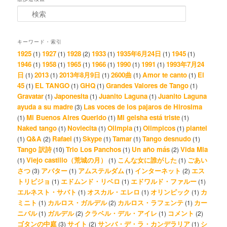
検索
キーワード・索引
1925
1927
1928
1933
1935年6月24日
1945
(1)
(1)
(2)
(1)
(1)
(1)
1946
1958
1965
1966
1990
1991
1993年7月24
(1)
(1)
(1)
(1)
(1)
(1)
日
2013
2013年8月9日
2600曲
Amor te canto
El
(1)
(1)
(1)
(1)
(1)
45
EL TANGO
GHQ
Grandes Valores de Tango
(1)
(1)
(1)
(1)
Gravatar
Japonesita
Juanito Laguna
Juanito Laguna
(1)
(1)
(1)
ayuda a su madre
Las voces de los pajaros de Hirosima
(3)
Mi Buenos Aires Querido
Mi geisha está triste
(1)
(1)
(1)
Naked tango
Noviecita
Olimpia
Olimpicos
plantel
(1)
(1)
(1)
(1)
Q&A
Rafael
Skype
Tamar
Tango desnudo
(1)
(2)
(1)
(1)
(1)
(1)
Tango 訳詩
Trio Los Panchos
Un año más
Vida Mia
(10)
(1)
(2)
Viejo castillo（荒城の月）
こんな女に誰がした
ごあい
(1)
(1)
(1)
さつ
アバター
アムステルダム
インターネット
エス
(3)
(1)
(1)
(2)
トリビジョ
エドムンド・リベロ
エドワルド・ファルー
(1)
(1)
(1)
エルネスト・サバト
オスカル・エレロ
オリンピック
カ
(1)
(1)
(1)
ミニト
カルロス・ガルデル
カルロス・ラフェンテ
カー
(1)
(2)
(1)
ニバル
ガルデル
クラベル・デル・アイレ
コメント
(1)
(2)
(1)
(2)
ゴタンの中庭
サイト
サンバ・デ・ラ・カンデラリア
シ
(3)
(2)
(1)