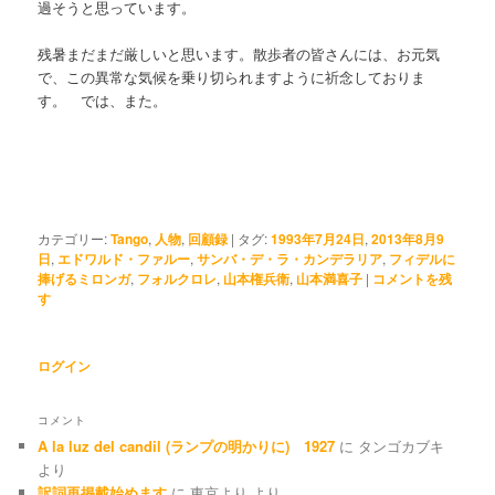
過そうと思っています。
残暑まだまだ厳しいと思います。散歩者の皆さんには、お元気
で、この異常な気候を乗り切られますように祈念しておりま
す。 では、また。
カテゴリー:
Tango
,
人物
,
回顧録
|
タグ:
1993年7月24日
,
2013年8月9
日
,
エドワルド・ファルー
,
サンバ・デ・ラ・カンデラリア
,
フィデルに
捧げるミロンガ
,
フォルクロレ
,
山本権兵衛
,
山本満喜子
|
コメントを残
す
ログイン
コメント
A la luz del candil (ランプの明かりに) 1927
に
タンゴカブキ
より
訳詞再掲載始めます
に
東京より
より