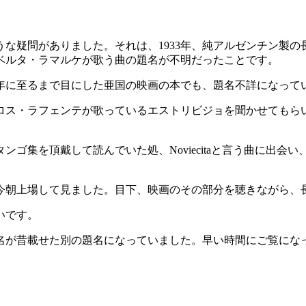
な疑問がありました。それは、1933年、純アルゼンチン製の
ベルタ・ラマルケが歌う曲の題名が不明だったことです。
年に至るまで目にした亜国の映画の本でも、題名不詳になって
ロス・ラフェンテが歌っているエストリビジョを聞かせてもら
ゴ集を頂戴して読んでいた処、Noviecitaと言う曲に出
今朝上場して見ました。目下、映画のその部分を聴きながら、
いです。
昔載せた別の題名になっていました。早い時間にご覧になった方はA