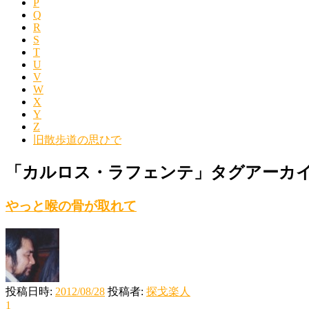
P
Q
R
S
T
U
V
W
X
Y
Z
旧散歩道の思ひで
「
カルロス・ラフェンテ
」タグアーカ
やっと喉の骨が取れて
投稿日時:
2012/08/28
投稿者:
探戈楽人
1