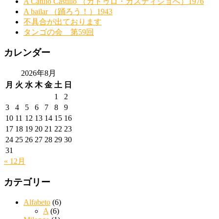
A Cátulo Castillo （カトゥロ・カスティジョへ）1976
A bailar （踊ろう！）1943
不具合が出ております
タンゴの会 第59回
カレンダー
2026年8月
月
火
水
木
金
土
日
1
2
3
4
5
6
7
8
9
10
11
12
13
14
15
16
17
18
19
20
21
22
23
24
25
26
27
28
29
30
31
« 12月
カテゴリー
Alfabeto
(6)
A
(6)