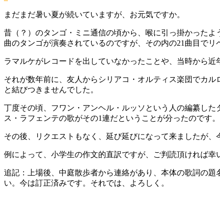
まだまだ暑い夏が続いていますが、お元気ですか。
昔（？）のタンゴ・ミニ通信の頃から、喉に引っ掛かったよう
曲のタンゴが演奏されているのですが、その内の21曲目でリ
ラマルケがレコードを出していなかったことや、当時から近
それが数年前に、友人からシリアコ・オルティス楽団でカル
と結びつきませんでした。
丁度その頃、フワン・アンヘル・ルッソという人の編纂したタン
ス・ラフェンテの歌がその1連だということが分ったのです。
その後、リクエストもなく、延び延びになって来ましたが、
例によって、小学生の作文的直訳ですが、ご判読頂ければ幸
追記：上場後、中庭散歩者から連絡があり、本体の歌詞の題名が
い。今は訂正済みです。それでは、よろしく。