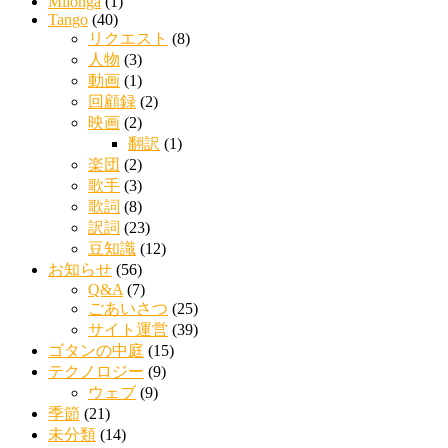
Milonga
(1)
Tango
(40)
リクエスト
(8)
人物
(3)
動画
(1)
回顧録
(2)
映画
(2)
翻訳
(1)
楽団
(2)
歌手
(3)
歌詞
(8)
訳詞
(23)
豆知識
(12)
お知らせ
(56)
Q&A
(7)
ごあいさつ
(25)
サイト運営
(39)
ゴタンの中庭
(15)
テクノロジー
(9)
ウェブ
(9)
季節
(21)
未分類
(14)