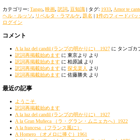
カテゴリー:
Tango
,
映画
,
訳詞
,
豆知識
|
タグ:
1933
,
Amor te cant
ヘル・ルッソ
,
リベルタ・ラマルケ
,
題名
|
1
件のフィードバッ
ログイン
コメント
A la luz del candil (ランプの明かりに) 1927
に
タンゴカ
訳詞再掲載始めます
に
東京より
より
訳詞再掲載始めます
に
柏原誠
より
訳詞再掲載始めます
に
探戈楽人
より
訳詞再掲載始めます
に
佐藤勝夫
より
最近の記事
ようこそ
訳詞再掲載始めます
A la luz del candil (ランプの明かりに) 1927
A la Gran Muñeca （ラ・グラン・ムニェカへ）1922
A la francesa （フランス風に）
A Homero （オメロに捧ぐ）1961