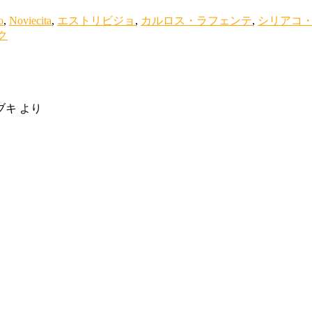
o
,
Noviecita
,
エストリビジョ
,
カルロス・ラフェンテ
,
シリアコ
ク
ブキ
より