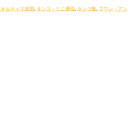
・オルティス楽団
,
タンゴ・ミニ通信
,
タンゴ集
,
フワン・アン