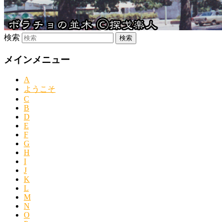
検索
メインメニュー
A
ようこそ
C
B
D
E
F
G
H
I
J
K
L
M
N
O