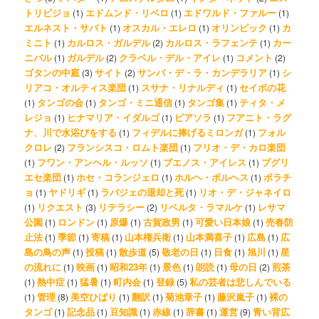
トリビジョ
エドムンド・リベロ
エドワルド・ファルー
(1)
(1)
(1)
エルネスト・サバト
オスカル・エレロ
オリンピック
カ
(1)
(1)
(1)
ミニト
カルロス・ガルデル
カルロス・ラフェンテ
カー
(1)
(2)
(1)
ニバル
ガルデル
クラベル・デル・アイレ
コメント
(1)
(2)
(1)
(2)
ゴタンの中庭
サイト
サンバ・デ・ラ・カンデラリア
シ
(3)
(2)
(1)
リアコ・オルティス楽団
スサナ・リナルディ
セイボの花
(1)
(1)
タンゴの会
タンゴ・ミニ通信
タンゴ集
ティタ・メ
(1)
(1)
(1)
(1)
レジョ
ヒナマリア・イダルゴ
ピアソラ
フアニト・ラグ
(1)
(1)
(1)
ナ、川で水浴びをする
フィデルに捧げるミロンガ
フォル
(1)
(1)
クロレ
フランシスコ・ロムト楽団
フリオ・デ・カロ楽団
(2)
(1)
フワン・アンヘル・ルッソ
ブエノス・アイレス
プグリ
(1)
(1)
(1)
エセ楽団
ホセ・コランジェロ
ホルヘ・ボルヘス
ボラチ
(1)
(1)
(1)
ョ
ヤドリギ
ラバジェの退却と死
リオ・デ・ジャネイロ
(1)
(1)
(1)
リクエスト
リテラシー
リベルタ・ラマルケ
レサマ
(1)
(3)
(2)
(1)
公園
ロンドン
原爆
古賀政男
可愛い日本娘
売春防
(1)
(1)
(1)
(1)
(1)
止法
季節
寄稿
山本権兵衛
山本満喜子
広島
広
(1)
(1)
(1)
(1)
(1)
(1)
島の鳥の声
投稿
散歩道
敬老の日
日食
旭川
星
(1)
(1)
(5)
(1)
(1)
(1)
の流れに
映画
昭和23年
景色
朗読
母の日
煎茶
(1)
(1)
(1)
(1)
(1)
(2)
熱中症
猛暑
町内会
登録
私の芸者は悲しんでいる
(1)
(1)
(1)
(1)
(5)
管理
美空ひばり
翻訳
菊池章子
藤沢嵐子
裸の
(1)
(8)
(1)
(1)
(1)
(1)
タンゴ
記念品
豆知識
赤線
辞書
運営
青い背広
(1)
(1)
(1)
(1)
(1)
(9)