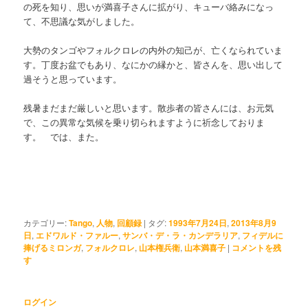
の死を知り、思いが満喜子さんに拡がり、キューバ絡みになっ
て、不思議な気がしました。
大勢のタンゴやフォルクロレの内外の知己が、亡くなられていま
す。丁度お盆でもあり、なにかの縁かと、皆さんを、思い出して
過そうと思っています。
残暑まだまだ厳しいと思います。散歩者の皆さんには、お元気
で、この異常な気候を乗り切られますように祈念しておりま
す。 では、また。
カテゴリー:
Tango
,
人物
,
回顧録
|
タグ:
1993年7月24日
,
2013年8月9
日
,
エドワルド・ファルー
,
サンバ・デ・ラ・カンデラリア
,
フィデルに
捧げるミロンガ
,
フォルクロレ
,
山本権兵衛
,
山本満喜子
|
コメントを残
す
ログイン