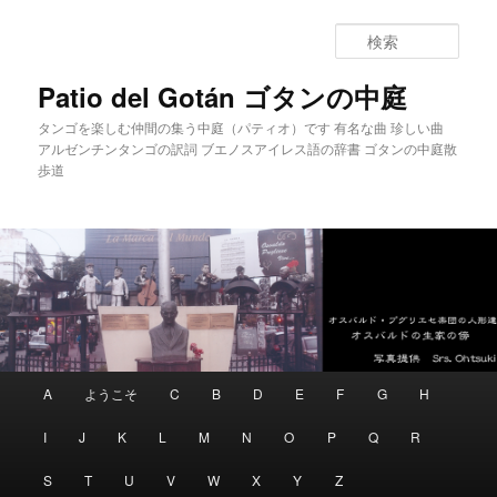
メインコンテンツへ移動
サブコンテンツへ移動
検
索
Patio del Gotán ゴタンの中庭
タンゴを楽しむ仲間の集う中庭（パティオ）です 有名な曲 珍しい曲
アルゼンチンタンゴの訳詞 ブエノスアイレス語の辞書 ゴタンの中庭散
歩道
メインメニュー
A
ようこそ
C
B
D
E
F
G
H
I
J
K
L
M
N
O
P
Q
R
S
T
U
V
W
X
Y
Z