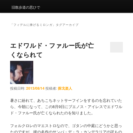
旧散歩道の思ひで
「
フィデルに捧げるミロンガ
」タグアーカイブ
エドワルド・ファルー氏が亡
くなられて
投稿日時:
2013/08/14
投稿者:
探戈楽人
暑さに紛れて、あちこちネットサーフインをするのを忘れていた
ら、今朝になって、この8月9日にブエノス・アイレスでエドワル
ド・ファルー氏が亡くなられたのを知りました。
フォルクロレのマエストロなので、ゴタンの中庭にどうかと思っ
たのですが、彼の名作のサンバ・デ・ラ・カンデラリアの訳もの