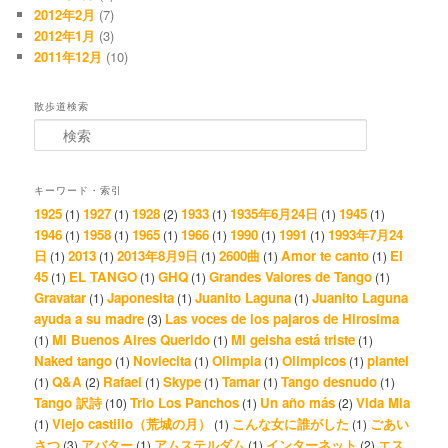
2012年2月
(7)
2012年1月
(3)
2011年12月
(10)
散歩道検索
検索
キーワード・索引
1925
1927
1928
1933
1935年6月24日
1945
(1)
(1)
(2)
(1)
(1)
(1)
1946
1958
1965
1966
1990
1991
1993年7月24
(1)
(1)
(1)
(1)
(1)
(1)
日
2013
2013年8月9日
2600曲
Amor te canto
El
(1)
(1)
(1)
(1)
(1)
45
EL TANGO
GHQ
Grandes Valores de Tango
(1)
(1)
(1)
(1)
Gravatar
Japonesita
Juanito Laguna
Juanito Laguna
(1)
(1)
(1)
ayuda a su madre
Las voces de los pajaros de Hirosima
(3)
Mi Buenos Aires Querido
Mi geisha está triste
(1)
(1)
(1)
Naked tango
Noviecita
Olimpia
Olimpicos
plantel
(1)
(1)
(1)
(1)
Q&A
Rafael
Skype
Tamar
Tango desnudo
(1)
(2)
(1)
(1)
(1)
(1)
Tango 訳詩
Trio Los Panchos
Un año más
Vida Mia
(10)
(1)
(2)
Viejo castillo（荒城の月）
こんな女に誰がした
ごあい
(1)
(1)
(1)
さつ
アバター
アムステルダム
インターネット
エス
(3)
(1)
(1)
(2)