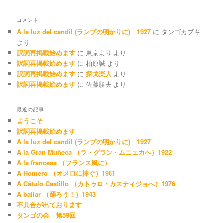
コメント
A la luz del candil (ランプの明かりに) 1927
に
タンゴカブキ
より
訳詞再掲載始めます
に
東京より
より
訳詞再掲載始めます
に
柏原誠
より
訳詞再掲載始めます
に
探戈楽人
より
訳詞再掲載始めます
に
佐藤勝夫
より
最近の記事
ようこそ
訳詞再掲載始めます
A la luz del candil (ランプの明かりに) 1927
A la Gran Muñeca （ラ・グラン・ムニェカへ）1922
A la francesa （フランス風に）
A Homero （オメロに捧ぐ）1961
A Cátulo Castillo （カトゥロ・カスティジョへ）1976
A bailar （踊ろう！）1943
不具合が出ております
タンゴの会 第59回