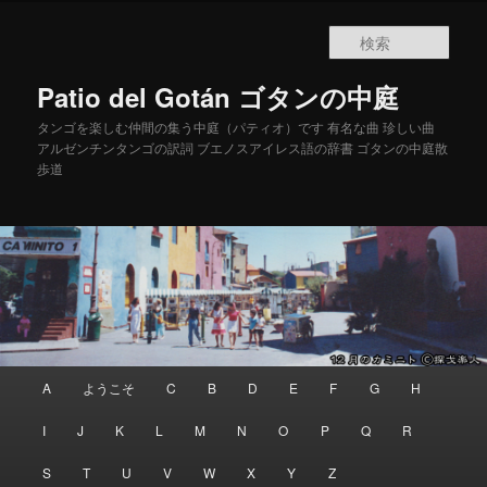
メインコンテンツへ移動
サブコンテンツへ移動
検
索
Patio del Gotán ゴタンの中庭
タンゴを楽しむ仲間の集う中庭（パティオ）です 有名な曲 珍しい曲
アルゼンチンタンゴの訳詞 ブエノスアイレス語の辞書 ゴタンの中庭散
歩道
メインメニュー
A
ようこそ
C
B
D
E
F
G
H
I
J
K
L
M
N
O
P
Q
R
S
T
U
V
W
X
Y
Z