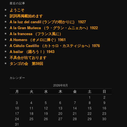
最近の記事
ようこそ
訳詞再掲載始めます
A la luz del candil (ランプの明かりに) 1927
A la Gran Muñeca （ラ・グラン・ムニェカへ）1922
A la francesa （フランス風に）
A Homero （オメロに捧ぐ）1961
A Cátulo Castillo （カトゥロ・カスティジョへ）1976
A bailar （踊ろう！）1943
不具合が出ております
タンゴの会 第59回
カレンダー
2026年8月
月
火
水
木
金
土
日
1
2
3
4
5
6
7
8
9
10
11
12
13
14
15
16
17
18
19
20
21
22
23
24
25
26
27
28
29
30
31