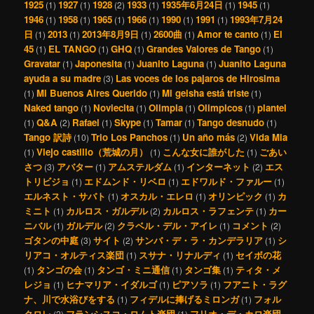
1925
1927
1928
1933
1935年6月24日
1945
(1)
(1)
(2)
(1)
(1)
(1)
1946
1958
1965
1966
1990
1991
1993年7月24
(1)
(1)
(1)
(1)
(1)
(1)
日
2013
2013年8月9日
2600曲
Amor te canto
El
(1)
(1)
(1)
(1)
(1)
45
EL TANGO
GHQ
Grandes Valores de Tango
(1)
(1)
(1)
(1)
Gravatar
Japonesita
Juanito Laguna
Juanito Laguna
(1)
(1)
(1)
ayuda a su madre
Las voces de los pajaros de Hirosima
(3)
Mi Buenos Aires Querido
Mi geisha está triste
(1)
(1)
(1)
Naked tango
Noviecita
Olimpia
Olimpicos
plantel
(1)
(1)
(1)
(1)
Q&A
Rafael
Skype
Tamar
Tango desnudo
(1)
(2)
(1)
(1)
(1)
(1)
Tango 訳詩
Trio Los Panchos
Un año más
Vida Mia
(10)
(1)
(2)
Viejo castillo（荒城の月）
こんな女に誰がした
ごあい
(1)
(1)
(1)
さつ
アバター
アムステルダム
インターネット
エス
(3)
(1)
(1)
(2)
トリビジョ
エドムンド・リベロ
エドワルド・ファルー
(1)
(1)
(1)
エルネスト・サバト
オスカル・エレロ
オリンピック
カ
(1)
(1)
(1)
ミニト
カルロス・ガルデル
カルロス・ラフェンテ
カー
(1)
(2)
(1)
ニバル
ガルデル
クラベル・デル・アイレ
コメント
(1)
(2)
(1)
(2)
ゴタンの中庭
サイト
サンバ・デ・ラ・カンデラリア
シ
(3)
(2)
(1)
リアコ・オルティス楽団
スサナ・リナルディ
セイボの花
(1)
(1)
タンゴの会
タンゴ・ミニ通信
タンゴ集
ティタ・メ
(1)
(1)
(1)
(1)
レジョ
ヒナマリア・イダルゴ
ピアソラ
フアニト・ラグ
(1)
(1)
(1)
ナ、川で水浴びをする
フィデルに捧げるミロンガ
フォル
(1)
(1)
クロレ
フランシスコ・ロムト楽団
フリオ・デ・カロ楽団
(2)
(1)