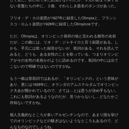
ない音盤たちの中に、２曲、それらしき題名のタンゴがあった。
フリオ・デ・カロ楽団が1927年に録音したOlimpiaと、フランシ
スコ・ロムト楽団が1928年に録音したOlimpicosです。
ただ、Olimpiaは、オリンピック発祥の地と言われる都市の名前
だが、この曲には、リオ・デ・ジャネイロと言う副題がある。し
かも、手元には歌った録音がないが、歌詞がある。それを読んで
みると、どうも、ある女性のことを歌っている。つまりオリンピ
アがその女性の名前かのように読めるのです。歌詞の中には出て
こないので明確ではないのですがね。
もう一曲は形容詞ではあるが、「オリンピックの」という意味が
あり、更には1928年に、オランダのアムステルダムでオリンピッ
ク大会が開かれているので、さては…とは思うが決め手もない。
これにも歌詞があるようなのだが、見つからないし…どなたかご
存知ないですかね。
個人主義的なところが多いアルゼンチンなので、あまり国を挙げ
てのオリンピックなどの騒ぎはないようなところもあるので、ど
んなものなのでしょうね。