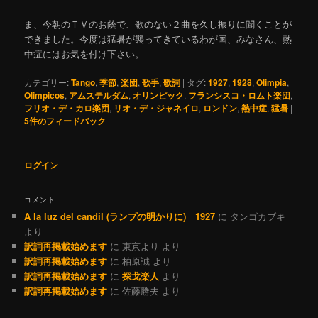
ま、今朝のＴＶのお蔭で、歌のない２曲を久し振りに聞くことが
できました。今度は猛暑が襲ってきているわが国、みなさん、熱
中症にはお気を付け下さい。
カテゴリー:
Tango
,
季節
,
楽団
,
歌手
,
歌詞
|
タグ:
1927
,
1928
,
Olimpia
,
Olimpicos
,
アムステルダム
,
オリンピック
,
フランシスコ・ロムト楽団
,
フリオ・デ・カロ楽団
,
リオ・デ・ジャネイロ
,
ロンドン
,
熱中症
,
猛暑
|
5
件のフィードバック
ログイン
コメント
A la luz del candil (ランプの明かりに) 1927
に
タンゴカブキ
より
訳詞再掲載始めます
に
東京より
より
訳詞再掲載始めます
に
柏原誠
より
訳詞再掲載始めます
に
探戈楽人
より
訳詞再掲載始めます
に
佐藤勝夫
より