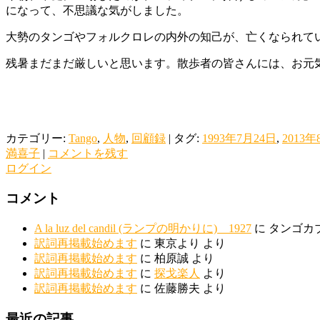
になって、不思議な気がしました。
大勢のタンゴやフォルクロレの内外の知己が、亡くなられて
残暑まだまだ厳しいと思います。散歩者の皆さんには、お元
カテゴリー:
Tango
,
人物
,
回顧録
|
タグ:
1993年7月24日
,
2013
満喜子
|
コメントを残す
ログイン
コメント
A la luz del candil (ランプの明かりに) 1927
に
タンゴカ
訳詞再掲載始めます
に
東京より
より
訳詞再掲載始めます
に
柏原誠
より
訳詞再掲載始めます
に
探戈楽人
より
訳詞再掲載始めます
に
佐藤勝夫
より
最近の記事