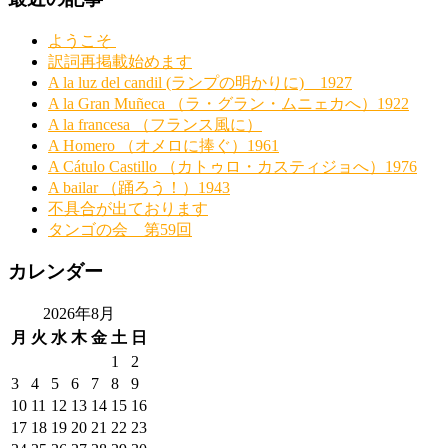
ようこそ
訳詞再掲載始めます
A la luz del candil (ランプの明かりに) 1927
A la Gran Muñeca （ラ・グラン・ムニェカへ）1922
A la francesa （フランス風に）
A Homero （オメロに捧ぐ）1961
A Cátulo Castillo （カトゥロ・カスティジョへ）1976
A bailar （踊ろう！）1943
不具合が出ております
タンゴの会 第59回
カレンダー
2026年8月
月
火
水
木
金
土
日
1
2
3
4
5
6
7
8
9
10
11
12
13
14
15
16
17
18
19
20
21
22
23