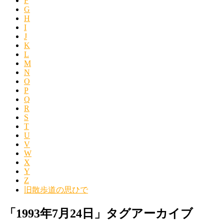
F
G
H
I
J
K
L
M
N
O
P
Q
R
S
T
U
V
W
X
Y
Z
旧散歩道の思ひで
「
1993年7月24日
」タグアーカイブ