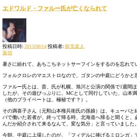
エドワルド・ファルー氏が亡くなられて
投稿日時:
2013/08/14
投稿者:
探戈楽人
返信
暑さに紛れて、あちこちネットサーフインをするのを忘れて
フォルクロレのマエストロなので、ゴタンの中庭にどうかと
ファルー氏とは、昔、氏が札幌、旭川と公演の関係で1週間
したが、その遊びっぷりに、MCとして同行していた、山本
（他のプライベートは、極秘です？）。
その満喜子さん（元勲山本権兵衛氏の孫娘）は、キューバと
バで働いた若者が、終って帰る時、北海道へ帰ると聞くと、
んだか紹介されて来るなんて、変な気分」と言っていました。
今朝、中庭に上場したのが、「フィデルに捧げるミロンガ」