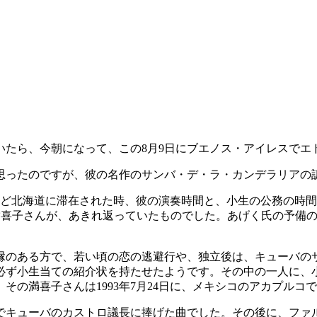
いたら、今朝になって、この8月9日にブエノス・アイレスでエ
思ったのですが、彼の名作のサンバ・デ・ラ・カンデラリアの
ほど北海道に滞在された時、彼の演奏時間と、小生の公務の時
満喜子さんが、あきれ返っていたものでした。あげく氏の予備
縁のある方で、若い頃の恋の逃避行や、独立後は、キューバの
必ず小生当ての紹介状を持たせたようです。その中の一人に、
その満喜子さんは1993年7月24日に、メキシコのアカプルコ
でキューバのカストロ議長に捧げた曲でした。その後に、ファ