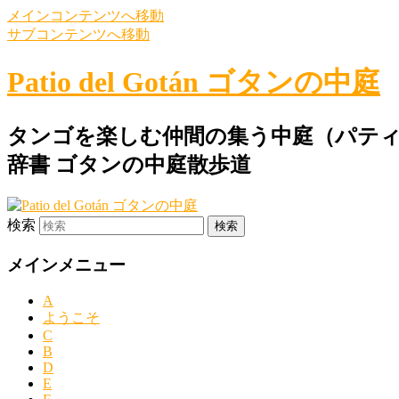
メインコンテンツへ移動
サブコンテンツへ移動
Patio del Gotán ゴタンの中庭
タンゴを楽しむ仲間の集う中庭（パティ
辞書 ゴタンの中庭散歩道
検索
メインメニュー
A
ようこそ
C
B
D
E