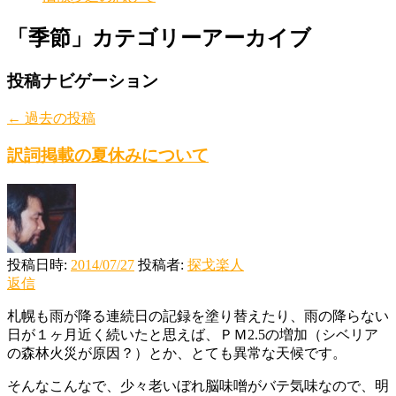
「
季節
」カテゴリーアーカイブ
投稿ナビゲーション
←
過去の投稿
訳詞掲載の夏休みについて
投稿日時:
2014/07/27
投稿者:
探戈楽人
返信
札幌も雨が降る連続日の記録を塗り替えたり、雨の降らない
日が１ヶ月近く続いたと思えば、ＰＭ2.5の増加（シベリア
の森林火災が原因？）とか、とても異常な天候です。
そんなこんなで、少々老いぼれ脳味噌がバテ気味なので、明