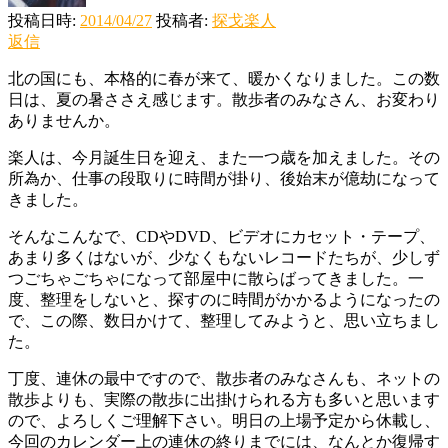
投稿日時:
2014/04/27
投稿者:
探戈楽人
返信
北の国にも、本格的に春が来て、暖かくなりました。この数
日は、夏の暑ささえ感じます。散歩者のみなさん、お変わり
ありませんか。
楽人は、今月誕生日を迎え、また一つ歳を加えました。その
所為か、仕事の段取りに時間が掛り、後始末が億劫になって
きました。
そんなこんなで、CDやDVD、ビデオにカセット・テープ、
あまり多くはないが、少なくもないレコードたちが、少しず
つごちゃごちゃになって部屋中に散らばってきました。一
度、整理をしないと、探すのに時間がかかるようになったの
で、この際、数日かけて、整理してみようと、思い立ちまし
た。
丁度、連休の最中ですので、散歩者のみなさんも、ネットの
散歩よりも、実際の散歩に出掛けられる方も多いと思います
ので、よろしくご理解下さい。明日の上場予定から休載し、
今回のカレンダー上の連休の終りまでには、なんとか復帰す