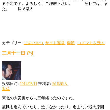
る予定です。よろしく、ご理解下さい。 それでは、ま
た。 探戈楽人
カテゴリー:
ごあいさつ
,
サイト運営
,
季節
|
コメントを残す
三月十一日です
投稿日時:
2014/03/11
投稿者:
探戈楽人
返信
東北の大災害から丸三年経ったのですね。
復興も進んでいたり、進まなかったり。進まない最大原因