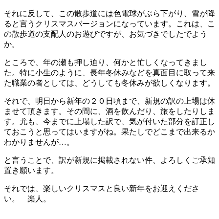
それに反して、この散歩道には色電球がぶら下がり、雪が降
ると言うクリスマスバージョンになっています。これは、こ
の散歩道の支配人のお遊びですが、お気づきでしたでよう
か。
ところで、年の瀬も押し迫り、何かと忙しくなってきまし
た。特に小生のように、長年冬休みなどを真面目に取って来
た職業の者としては、どうしても冬休みが欲しくなります。
それで、明日から新年の２０日頃まで、新規の訳の上場は休
ませて頂きます。その間に、酒を飲んだり、旅をしたりしま
す。尤も、今までに上場した訳で、気が付いた部分を訂正し
ておこうと思ってはいますがね。果たしでどこまで出来るか
わかりませんが…。
と言うことで、訳が新規に掲載されない件、よろしくご承知
置き願います。
それでは、楽しいクリスマスと良い新年をお迎えくださ
い。 楽人。