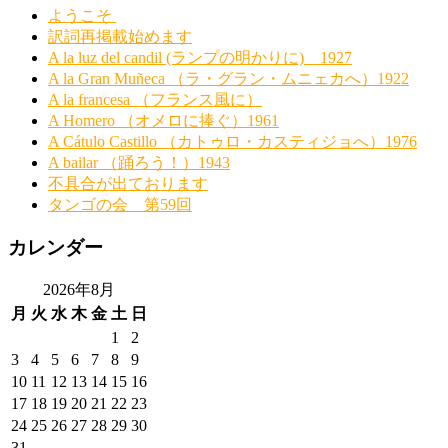
ようこそ
訳詞再掲載始めます
A la luz del candil (ランプの明かりに) 1927
A la Gran Muñeca （ラ・グラン・ムニェカへ）1922
A la francesa （フランス風に）
A Homero （オメロに捧ぐ）1961
A Cátulo Castillo （カトゥロ・カスティジョへ）1976
A bailar （踊ろう！）1943
不具合が出ております
タンゴの会 第59回
カレンダー
2026年8月
月
火
水
木
金
土
日
1
2
3
4
5
6
7
8
9
10
11
12
13
14
15
16
17
18
19
20
21
22
23
24
25
26
27
28
29
30
31