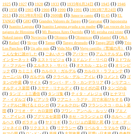
(1)
(1)
(2)
(1)
(1)
(1)
1925
1927
1928
1933
1935年6月24日
1945
1946
(1)
(1)
(1)
(1)
(1)
(1)
(1)
1958
1965
1966
1990
1991
1993年7月24日
(1)
(1)
(1)
(1)
(1)
2013
2013年8月9日
2600曲
Amor te canto
El 45
EL
(1)
(1)
(1)
(1)
TANGO
GHQ
Grandes Valores de Tango
Gravatar
Japonesita
(1)
(1)
(3)
Juanito Laguna
Juanito Laguna ayuda a su madre
Las voces de los
(1)
(1)
(1)
pajaros de Hirosima
Mi Buenos Aires Querido
Mi geisha está triste
(1)
(1)
(1)
(1)
(1)
Naked tango
Noviecita
Olimpia
Olimpicos
plantel
Q&A
(2)
(1)
(1)
(1)
(1)
(10)
Rafael
Skype
Tamar
Tango desnudo
Tango 訳詩
Trio
(1)
(2)
(1)
(1)
Los Panchos
Un año más
Vida Mia
Viejo castillo（荒城の月）
(1)
(3)
(1)
(1)
こんな女に誰がした
ごあいさつ
アバター
アムステルダム
(2)
(1)
(1)
インターネット
エストリビジョ
エドムンド・リベロ
エドワル
(1)
(1)
(1)
ド・ファルー
エルネスト・サバト
オスカル・エレロ
オリンピ
(1)
(1)
(2)
(1)
ック
カミニト
カルロス・ガルデル
カルロス・ラフェンテ
(1)
(2)
(1)
(2)
カーニバル
ガルデル
クラベル・デル・アイレ
コメント
ゴ
(3)
(2)
(1)
タンの中庭
サイト
サンバ・デ・ラ・カンデラリア
シリアコ・
(1)
(1)
(1)
オルティス楽団
スサナ・リナルディ
セイボの花
タンゴの会
(1)
(1)
(1)
(1)
タンゴ・ミニ通信
タンゴ集
ティタ・メレジョ
ヒナマリ
(1)
(1)
(1)
ア・イダルゴ
ピアソラ
フアニト・ラグナ、川で水浴びをする
(1)
(2)
フィデルに捧げるミロンガ
フォルクロレ
フランシスコ・ロムト楽
(1)
(1)
(1)
団
フリオ・デ・カロ楽団
フワン・アンヘル・ルッソ
ブエノ
(1)
(1)
(1)
ス・アイレス
プグリエセ楽団
ホセ・コランジェロ
ホルヘ・ボ
(1)
(1)
(1)
(1)
ルヘス
ボラチョ
ヤドリギ
ラバジェの退却と死
リオ・デ・
(1)
(3)
(2)
(1)
ジャネイロ
リクエスト
リテラシー
リベルタ・ラマルケ
レ
(1)
(1)
(1)
(1)
(1)
サマ公園
ロンドン
原爆
古賀政男
可愛い日本娘
売春防