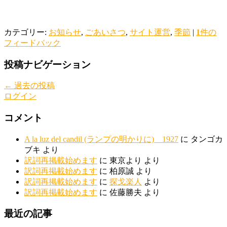
カテゴリー:
お知らせ
,
ごあいさつ
,
サイト運営
,
季節
|
1
件の
フィードバック
投稿ナビゲーション
←
過去の投稿
ログイン
コメント
A la luz del candil (ランプの明かりに) 1927
に
タンゴカ
ブキ
より
訳詞再掲載始めます
に
東京より
より
訳詞再掲載始めます
に
柏原誠
より
訳詞再掲載始めます
に
探戈楽人
より
訳詞再掲載始めます
に
佐藤勝夫
より
最近の記事