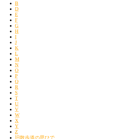
B
D
E
F
G
H
I
J
K
L
M
N
O
P
Q
R
S
T
U
V
W
X
Y
Z
旧散歩道の思ひで