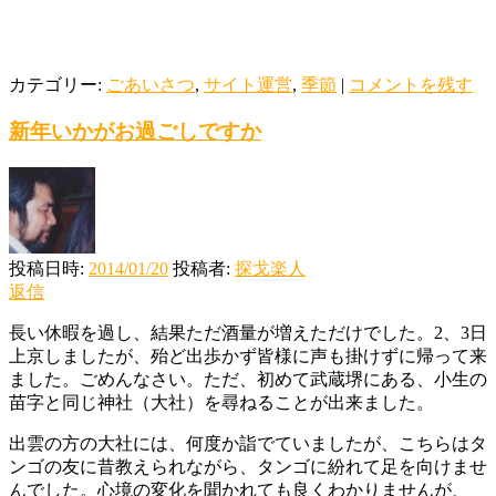
カテゴリー:
ごあいさつ
,
サイト運営
,
季節
|
コメントを残す
新年いかがお過ごしですか
投稿日時:
2014/01/20
投稿者:
探戈楽人
返信
長い休暇を過し、結果ただ酒量が増えただけでした。2、3日
上京しましたが、殆ど出歩かず皆様に声も掛けずに帰って来
ました。ごめんなさい。ただ、初めて武蔵堺にある、小生の
苗字と同じ神社（大社）を尋ねることが出来ました。
出雲の方の大社には、何度か詣でていましたが、こちらはタ
ンゴの友に昔教えられながら、タンゴに紛れて足を向けませ
んでした。心境の変化を聞かれても良くわかりませんが、