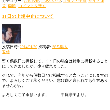
カテゴリー:
お知らせ
,
ごあいさつ
,
ゴタンの中庭
,
サイト運
営
,
季節
|
コメントを残す
31日の上場中止について
投稿日時:
2014/01/30
投稿者:
探戈楽人
返信
暫く偶数日に掲載して、３１日の場合は特別に掲載すること
にしてきましたが、少々疲れました。
それで、今年から偶数日だけ掲載すると言うことにしますの
で、よろしくご了承ください。怠け癖と言われても仕方あり
ませんがね。
よろしくご了承願います。 中庭亭主より。